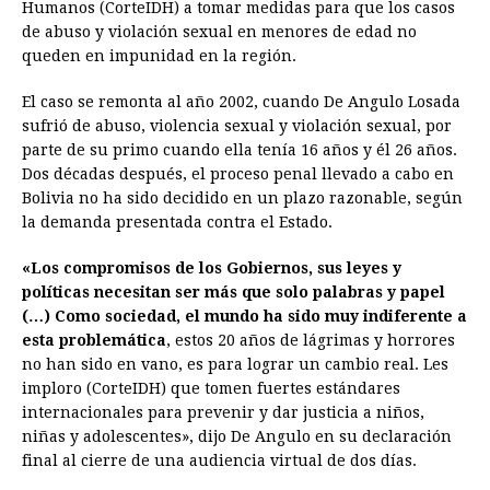
e
s
t
e
t
k
i
n
y
Humanos (CorteIDH) a tomar medidas para que los casos
de abuso y violación sexual en menores de edad no
b
e
s
a
e
e
l
t
L
queden en impunidad en la región.
o
n
A
d
r
d
i
o
g
p
s
e
I
n
El caso se remonta al año 2002, cuando De Angulo Losada
sufrió de abuso, violencia sexual y violación sexual, por
k
e
p
s
n
k
parte de su primo cuando ella tenía 16 años y él 26 años.
r
t
Dos décadas después, el proceso penal llevado a cabo en
Bolivia no ha sido decidido en un plazo razonable, según
la demanda presentada contra el Estado.
«Los compromisos de los Gobiernos, sus leyes y
políticas necesitan ser más que solo palabras y papel
(…) Como sociedad, el mundo ha sido muy indiferente a
esta problemática
, estos 20 años de lágrimas y horrores
no han sido en vano, es para lograr un cambio real. Les
imploro (CorteIDH) que tomen fuertes estándares
internacionales para prevenir y dar justicia a niños,
niñas y adolescentes», dijo De Angulo en su declaración
final al cierre de una audiencia virtual de dos días.