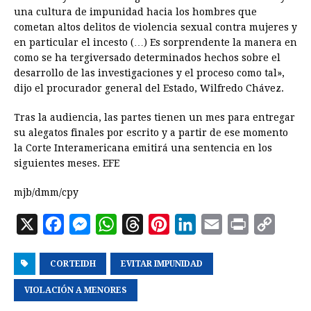
una cultura de impunidad hacia los hombres que
cometan altos delitos de violencia sexual contra mujeres y
en particular el incesto (…) Es sorprendente la manera en
como se ha tergiversado determinados hechos sobre el
desarrollo de las investigaciones y el proceso como tal»,
dijo el procurador general del Estado, Wilfredo Chávez.
Tras la audiencia, las partes tienen un mes para entregar
su alegatos finales por escrito y a partir de ese momento
la Corte Interamericana emitirá una sentencia en los
siguientes meses. EFE
mjb/dmm/cpy
X
F
M
W
T
P
L
E
P
C
a
e
h
h
i
i
m
r
o
CORTEIDH
c
s
a
EVITAR IMPUNIDAD
r
n
n
a
i
p
e
s
t
e
t
k
i
n
y
VIOLACIÓN A MENORES
b
e
s
a
e
e
l
t
L