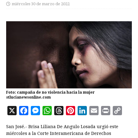
miércoles 30 de marzo de 2022
Foto: campaña de no violencia hacia la mujer
stlucianewsonline.com
X
F
M
W
T
P
L
E
P
C
a
e
h
h
i
i
m
r
o
San José.- Brisa Liliana De Angulo Losada urgió este
c
s
a
r
n
n
a
i
p
miércoles a la Corte Interamericana de Derechos