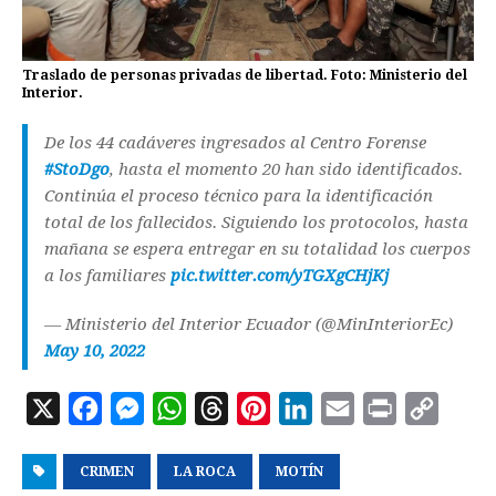
Traslado de personas privadas de libertad. Foto: Ministerio del
Interior.
De los 44 cadáveres ingresados al Centro Forense
#StoDgo
, hasta el momento 20 han sido identificados.
Continúa el proceso técnico para la identificación
total de los fallecidos. Siguiendo los protocolos, hasta
mañana se espera entregar en su totalidad los cuerpos
a los familiares
pic.twitter.com/yTGXgCHjKj
— Ministerio del Interior Ecuador (@MinInteriorEc)
May 10, 2022
X
F
M
W
T
P
L
E
P
C
a
e
h
h
i
i
m
r
o
CRIMEN
c
s
LA ROCA
a
r
n
MOTÍN
n
a
i
p