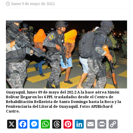
lunes 9 de mayo de 2022
Guayaquil, lunes 09 de mayo del 202.2 A la base aérea Simón
Bolívar llegaron los 6 PPL trasladados desde el Centro de
Rehabilitación Bellavista de Santo Domingo hasta la Roca y la
Penitenciaria del Litoral de Guayaquil. Fotos API/Richard
Castro.
X
F
M
W
T
P
L
E
P
C
a
e
h
h
i
i
m
r
o