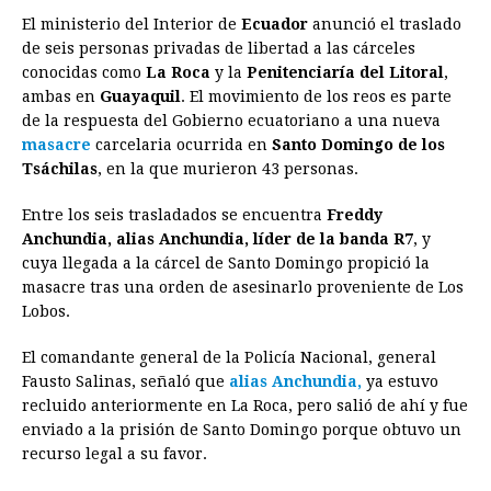
El ministerio del Interior de
Ecuador
anunció el traslado
c
s
a
r
n
n
a
i
p
de seis personas privadas de libertad a las cárceles
e
s
t
e
t
k
i
n
y
conocidas como
La Roca
y la
Penitenciaría del Litoral
,
ambas en
Guayaquil
b
e
. El movimiento de los reos es parte
s
a
e
e
l
t
L
de la respuesta del Gobierno ecuatoriano a una nueva
o
n
A
d
r
d
i
masacre
carcelaria ocurrida en
Santo Domingo de los
o
g
p
s
e
I
n
Tsáchilas
, en la que murieron 43 personas.
k
e
p
s
n
k
Entre los seis trasladados se encuentra
Freddy
r
t
Anchundia, alias Anchundia, líder de la banda R7
, y
cuya llegada a la cárcel de Santo Domingo propició la
masacre tras una orden de asesinarlo proveniente de Los
Lobos.
El comandante general de la Policía Nacional, general
Fausto Salinas, señaló que
alias Anchundia,
ya estuvo
recluido anteriormente en La Roca, pero salió de ahí y fue
enviado a la prisión de Santo Domingo porque obtuvo un
recurso legal a su favor.