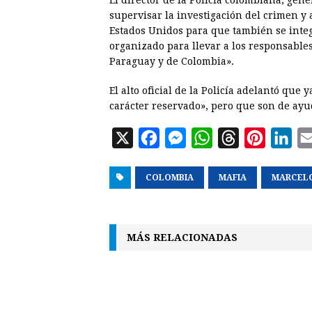
El director de la Policía colombiana, gen
supervisar la investigación del crimen y
Estados Unidos para que también se inte
organizado para llevar a los responsables 
Paraguay y de Colombia».
El alto oficial de la Policía adelantó que
carácter reservado», pero que son de ayu
X
F
M
W
T
P
L
a
e
h
h
i
i
COLOMBIA
c
s
a
MAFIA
r
n
MARCELO
n
e
s
t
e
t
k
b
e
s
a
e
e
MÁS RELACIONADAS
o
n
A
d
r
d
o
g
p
s
e
I
k
e
p
s
n
r
t