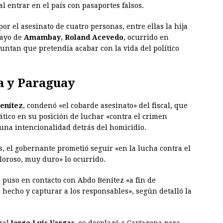
 entrar en el país con pasaportes falsos.
or el asesinato de cuatro personas, entre ellas la hija
uayo de
Amambay
,
Roland Acevedo
, ocurrido en
untan que pretendía acabar con la vida del político
a y Paraguay
enítez
, condenó «el cobarde asesinato» del fiscal, que
fático en su posición de luchar «contra el crimen
 una intencionalidad detrás del homicidio.
s, el gobernante prometió seguir «en la lucha contra el
loroso, muy duro» lo ocurrido.
e puso en contacto con Abdo Benítez «a fin de
e hecho y capturar a los responsables», según detalló la