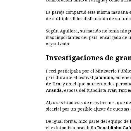
colaboración tanto a Paraguay como a Est
La pareja compartió esta misma mañana 
de múltiples fotos disfrutando de su luna 
Según Aguilera, su marido no tenía ningu
más importantes del país, encargado de i
organizado.
Investigaciones de gran
Pecci participaba por el Ministerio Públi
país durante el festival
Ja’umina
, en ene
de Oro
, y en el que murieron dos persona
Aranda
, esposa del futbolista
Iván Torre
Algunas hipótesis de esos hechos, que d
sicarial por un posible ajuste de cuentas 
De igual forma, hizo parte del equipo de 
el exfutbolista brasileño
Ronaldinho Ga