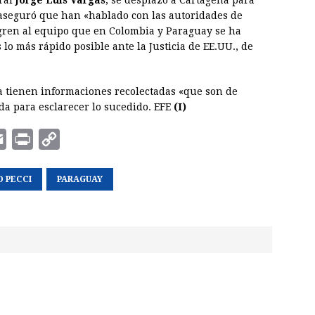
eral
Jorge Luis Vargas
, se desplazó a Cartagena para
 aseguró que han «hablado con las autoridades de
gren al equipo que en Colombia y Paraguay se ha
lo más rápido posible ante la Justicia de EE.UU., de
 ya tienen informaciones recolectadas «que son de
da para esclarecer lo sucedido. EFE
(I)
E
P
C
m
r
o
 PECCI
a
i
PARAGUAY
p
i
n
y
l
t
L
i
n
k