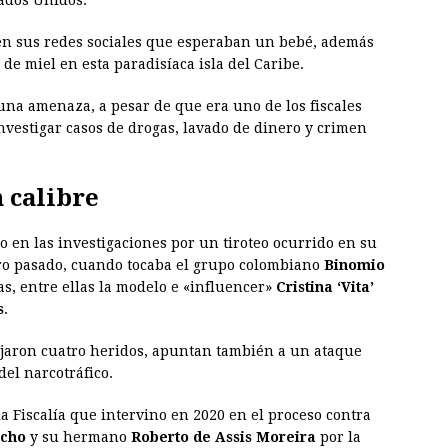
ados Unidos.
en sus redes sociales que esperaban un bebé, además
de miel en esta paradisíaca isla del Caribe.
na amenaza, a pesar de que era uno de los fiscales
nvestigar casos de drogas, lavado de dinero y crimen
 calibre
co en las investigaciones por un tiroteo ocurrido en su
ro pasado, cuando tocaba el grupo colombiano
Binomio
s, entre ellas la modelo e «influencer»
Cristina ‘Vita’
s
.
ejaron cuatro heridos, apuntan también a un ataque
del narcotráfico.
la Fiscalía que intervino en 2020 en el proceso contra
úcho
y su hermano
Roberto de Assis Moreira
por la