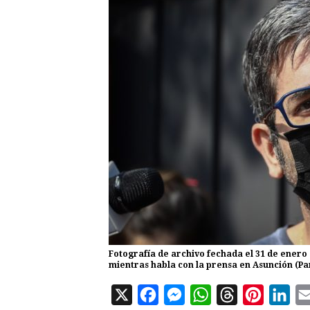
Fotografía de archivo fechada el 31 de enero
mientras habla con la prensa en Asunción (Pa
X
F
M
W
T
P
L