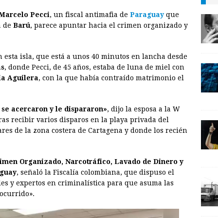
m
r
o
Marcelo Pecci
, un fiscal antimafia de
Paraguay
que
a
i
p
a de
Barú
, parece apuntar hacia el crimen organizado y
i
n
y
l
t
L
 esta isla, que está a unos 40 minutos en lancha desde
i
as
, donde Pecci, de 45 años, estaba de luna de miel con
n
ia Aguilera
, con la que había contraído matrimonio el
k
se acercaron y le dispararon»
, dijo la esposa a la W
ras recibir varios disparos en la playa privada del
ares de la zona costera de Cartagena y donde los recién
imen Organizado, Narcotráfico, Lavado de Dinero y
aguay
, señaló la Fiscalía colombiana, que dispuso el
les y expertos en criminalística para que asuma las
 ocurrido».