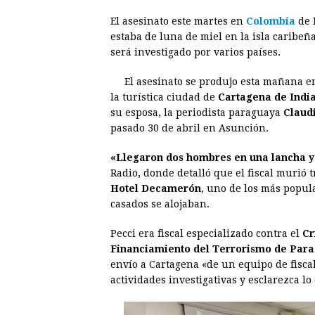
a
e
h
h
i
i
El asesinato este martes en
Colombia
de
c
s
a
r
n
n
estaba de luna de miel en la isla caribeñ
e
s
t
e
t
k
será investigado por varios países.
b
e
s
a
e
e
El asesinato se produjo esta mañana en
o
n
A
d
r
d
la turística ciudad de
Cartagena de Indi
o
g
p
s
e
I
su esposa, la periodista paraguaya
Claud
pasado 30 de abril en Asunción.
k
e
p
s
n
r
t
«Llegaron dos hombres en una lancha y 
Radio, donde detalló que el fiscal murió t
Hotel Decamerón
, uno de los más popul
casados se alojaban.
Pecci era fiscal especializado contra el
Cr
Financiamiento del Terrorismo de Par
envío a Cartagena «de un equipo de fisca
actividades investigativas y esclarezca lo