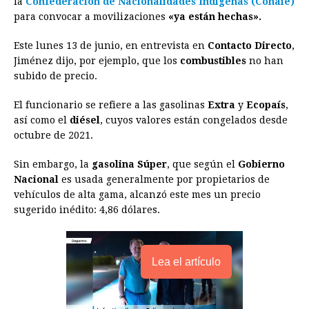
la
Confederación de Nacionalidades Indígenas
(Conaie)
para convocar a movilizaciones
b
e
s
a
e
«ya están hechas».
e
l
t
L
o
n
A
d
r
d
i
Este lunes 13 de junio, en entrevista en
Contacto Directo
,
o
g
p
s
e
I
n
Jiménez dijo, por ejemplo, que los
combustibles
no han
subido de precio.
k
e
p
s
n
k
r
t
El funcionario se refiere a las gasolinas
Extra
y
Ecopaís
,
así como el
diésel
, cuyos valores están congelados desde
octubre de 2021.
Sin embargo, la
gasolina Súper
, que según el
Gobierno
Nacional
es usada generalmente por propietarios de
vehículos de alta gama, alcanzó este mes un precio
sugerido inédito: 4,86 dólares.
Lea el artículo