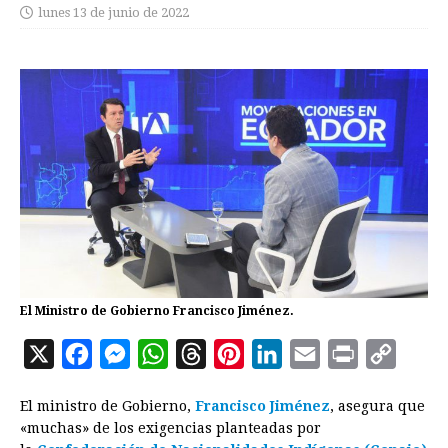
lunes 13 de junio de 2022
El Ministro de Gobierno Francisco Jiménez.
X
F
M
W
T
P
L
E
P
C
a
e
h
h
i
i
m
r
o
El ministro de Gobierno,
Francisco Jiménez
, asegura que
c
s
a
r
n
n
a
i
p
«muchas» de los exigencias planteadas por
e
s
t
e
t
k
i
n
y