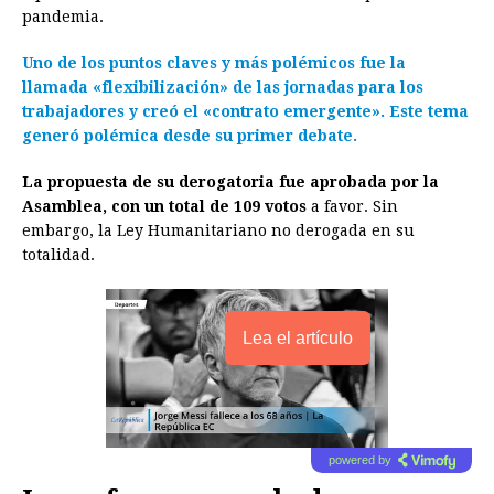
pandemia.
o
n
A
d
r
d
i
o
g
p
s
e
I
n
Uno de los puntos claves y más polémicos fue la
llamada «flexibilización» de las jornadas para los
k
e
p
s
n
k
trabajadores y creó el «contrato emergente». Este tema
r
t
generó polémica desde su primer debate.
La propuesta de su derogatoria fue aprobada por la
Asamblea, con un total de 109 votos
a favor. Sin
embargo, la Ley Humanitariano no derogada en su
totalidad.
Lea el artículo
powered by