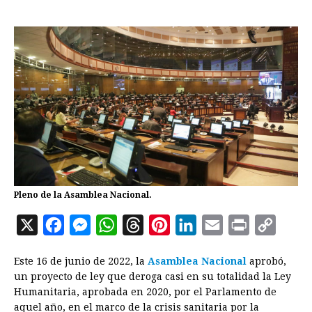
Pleno de la Asamblea Nacional.
X
F
M
W
T
P
L
E
P
C
a
e
h
h
i
i
m
r
o
Este 16 de junio de 2022, la
Asamblea Nacional
aprobó,
c
s
a
r
n
n
a
i
p
un proyecto de ley que deroga casi en su totalidad la Ley
e
s
t
e
t
k
i
n
y
Humanitaria, aprobada en 2020, por el Parlamento de
aquel año, en el marco de la crisis sanitaria por la
b
e
s
a
e
e
l
t
L