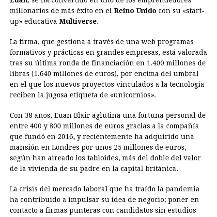
millonarios de más éxito en el
b
e
s
a
Reino Unido
e
e
l
con su «start-
t
L
up» educativa
Multiverse
.
o
n
A
d
r
d
i
o
g
p
s
e
I
n
La firma, que gestiona a través de una web programas
formativos y prácticas en grandes empresas, está valorada
k
e
p
s
n
k
tras su última ronda de financiación en 1.400 millones de
r
t
libras (1.640 millones de euros), por encima del umbral
en el que los nuevos proyectos vinculados a la tecnología
reciben la jugosa etiqueta de «unicornios».
Con 38 años, Euan Blair aglutina una fortuna personal de
entre 400 y 800 millones de euros gracias a la compañía
que fundó en 2016, y recientemente ha adquirido una
mansión en Londres por unos 25 millones de euros,
según han aireado los tabloides, más del doble del valor
de la vivienda de su padre en la capital británica.
La crisis del mercado laboral que ha traído la pandemia
ha contribuido a impulsar su idea de negocio: poner en
contacto a firmas punteras con candidatos sin estudios