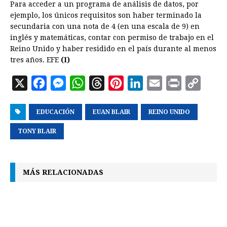
Para acceder a un programa de análisis de datos, por
ejemplo, los únicos requisitos son haber terminado la
secundaria con una nota de 4 (en una escala de 9) en
inglés y matemáticas, contar con permiso de trabajo en el
Reino Unido y haber residido en el país durante al menos
tres años. EFE
(I)
X
F
M
W
T
P
L
E
P
C
a
e
h
h
i
i
m
r
o
EDUCACIÓN
c
s
a
EUAN BLAIR
r
n
n
REINO UNIDO
a
i
p
e
s
t
e
t
k
i
n
y
TONY BLAIR
b
e
s
a
e
e
l
t
L
o
n
A
d
r
d
i
MÁS RELACIONADAS
o
g
p
s
e
I
n
k
e
p
s
n
k
r
t