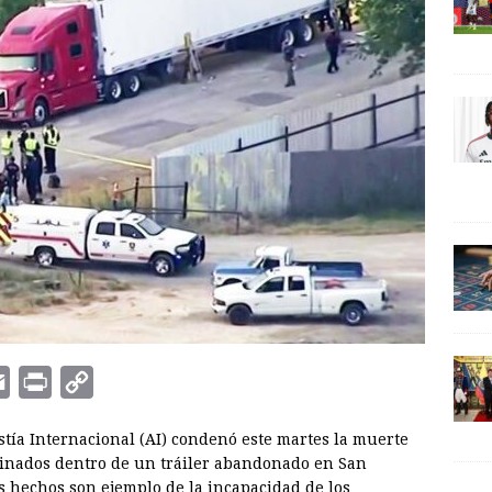
E
P
C
m
r
o
tía Internacional (AI) condenó este martes la muerte
a
i
p
cinados dentro de un tráiler abandonado en San
i
n
y
s hechos son ejemplo de la incapacidad de los