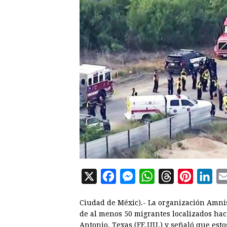
X
F
M
W
T
P
L
a
e
h
h
i
i
Ciudad de Méxic).- La organización Amnis
c
s
a
r
n
n
de al menos 50 migrantes localizados ha
e
s
t
e
t
k
Antonio, Texas (EE.UU.) y señaló que esto