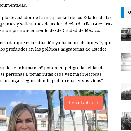
documentadas.
l
t
L
O
i
plo devastador de la incapacidad de los Estados de las
n
rantes y solicitantes de asilo”, declaró Erika Guevara-
I, en un pronunciamiento desde Ciudad de México.
k
recordar que esta situación ya ha ocurrido antes “y que
s profundos en las políticas migratorias de Estados
crueles e inhumanas” ponen en peligro las vidas de
as personas a tomar rutas cada vez más riesgosas
r un lugar seguro donde poder rehacer sus vidas”.
Lea el artículo