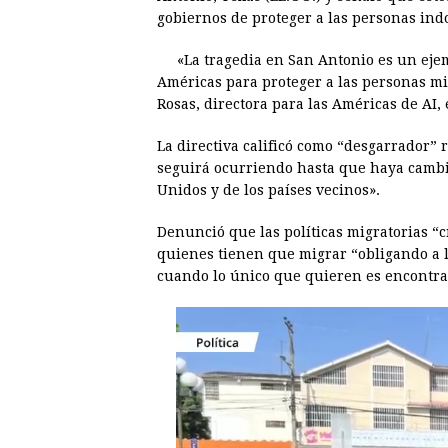
gobiernos de proteger a las personas in
b
e
s
a
e
e
o
n
A
d
r
d
«La tragedia en San Antonio es un ejem
o
g
p
s
e
I
Américas para proteger a las personas mig
Rosas, directora para las Américas de A
k
e
p
s
n
r
t
La directiva calificó como “desgarrador” 
seguirá ocurriendo hasta que haya cambio
Unidos y de los países vecinos».
Denunció que las políticas migratorias “
quienes tienen que migrar “obligando a l
cuando lo único que quieren es encontra