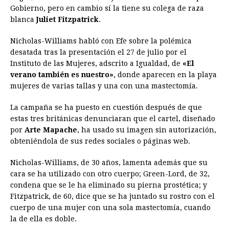
o
n
A
d
r
d
i
Gobierno, pero en cambio sí la tiene su colega de raza
o
g
p
s
e
I
n
blanca
Juliet Fitzpatrick
.
k
e
p
s
n
k
Nicholas-Williams habló con Efe sobre la polémica
r
t
desatada tras la presentación el 27 de julio por el
Instituto de las Mujeres, adscrito a Igualdad, de
«El
verano también es nuestro»
, donde aparecen en la playa
mujeres de varias tallas y una con una mastectomía.
La campaña se ha puesto en cuestión después de que
estas tres británicas denunciaran que el cartel, diseñado
por
Arte Mapache
, ha usado su imagen sin autorización,
obteniéndola de sus redes sociales o páginas web.
Nicholas-Williams, de 30 años, lamenta además que su
cara se ha utilizado con otro cuerpo; Green-Lord, de 32,
condena que se le ha eliminado su pierna prostética; y
Fitzpatrick, de 60, dice que se ha juntado su rostro con el
cuerpo de una mujer con una sola mastectomía, cuando
la de ella es doble.