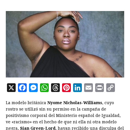
X
F
M
W
T
P
L
E
P
C
a
e
h
h
i
i
m
r
o
La modelo británica
Nyome Nicholas-Williams
, cuyo
c
s
a
r
n
n
a
i
p
rostro se utilizó sin su permiso en la campaña de
e
s
t
e
t
k
i
n
y
positivismo corporal del Ministerio español de Igualdad,
ve «racismo» en el hecho de que ni ella ni otra modelo
b
e
s
a
e
e
l
t
L
negra,
Sian Green-Lord
, hayan recibido una disculpa del