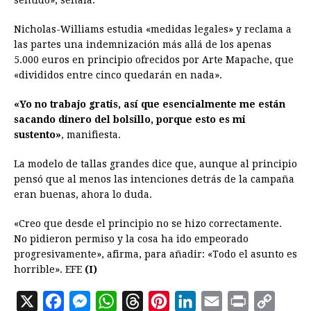
sentido», señala.
Nicholas-Williams estudia «medidas legales» y reclama a
las partes una indemnización más allá de los apenas
5.000 euros en principio ofrecidos por Arte Mapache, que
«divididos entre cinco quedarán en nada».
«Yo no trabajo gratis, así que esencialmente me están
sacando dinero del bolsillo, porque esto es mi
sustento»
, manifiesta.
La modelo de tallas grandes dice que, aunque al principio
pensó que al menos las intenciones detrás de la campaña
eran buenas, ahora lo duda.
«Creo que desde el principio no se hizo correctamente.
No pidieron permiso y la cosa ha ido empeorado
progresivamente», afirma, para añadir: «Todo el asunto es
horrible». EFE
(I)
X
F
M
W
T
P
L
E
P
C