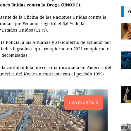
i
n
y
iones Unidas contra la Droga (UNODC)
.
O
l
t
L
ntante de la Oficina de las Naciones Unidas contra la
i
anotar que Ecuador registró el 6,6 % de las
n
y Estados Unidos (11 %).
k
 a la Policía, a las Aduanas y al Gobierno de Ecuador por
ltados logrados», que rompieron en 2021 rompieron el
s decomisadas.
 la cantidad total de cocaína incautada en América del
mérica del Norte en contraste con el período 1999-
Lea el artículo