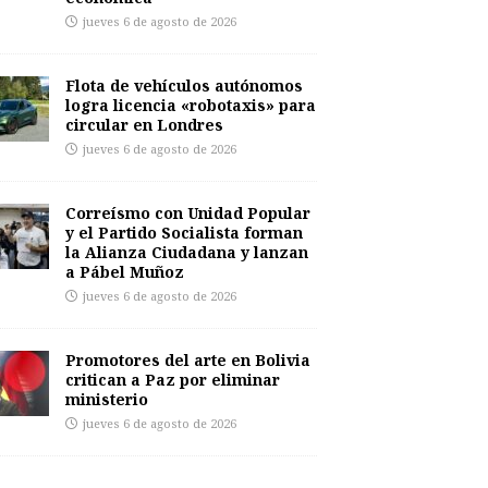
jueves 6 de agosto de 2026
Flota de vehículos autónomos
logra licencia «robotaxis» para
circular en Londres
jueves 6 de agosto de 2026
Correísmo con Unidad Popular
y el Partido Socialista forman
la Alianza Ciudadana y lanzan
a Pábel Muñoz
jueves 6 de agosto de 2026
Promotores del arte en Bolivia
critican a Paz por eliminar
ministerio
jueves 6 de agosto de 2026