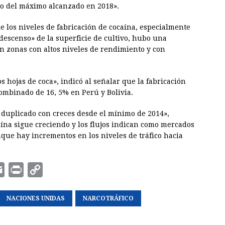
jo del máximo alcanzado en 2018».
e los niveles de fabricación de cocaína, especialmente
descenso» de la superficie de cultivo, hubo una
en zonas con altos niveles de rendimiento y con
 hojas de coca», indicó al señalar que la fabricación
ombinado de 16, 5% en Perú y Bolivia.
 duplicado con creces desde el mínimo de 2014»,
caína sigue creciendo y los flujos indican como mercados
que hay incrementos en los niveles de tráfico hacia
E
P
C
m
r
o
a
NACIONES UNIDAS
i
p
NARCOTRÁFICO
i
n
y