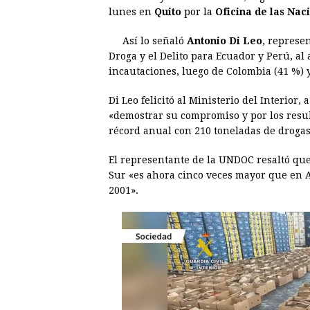
e
s
t
e
t
k
lunes en
Quito
por la
Oficina de las Nac
b
e
s
a
e
e
Así lo señaló
Antonio Di Leo
, represe
o
n
A
d
r
d
Droga y el Delito para Ecuador y Perú, al 
o
g
p
s
e
I
incautaciones, luego de Colombia (41 %) 
k
e
p
s
n
Di Leo felicitó al Ministerio del Interior,
r
t
«demostrar su compromiso y por los resu
récord anual con 210 toneladas de droga
El representante de la UNDOC resaltó que
Sur «es ahora cinco veces mayor que en A
2001».