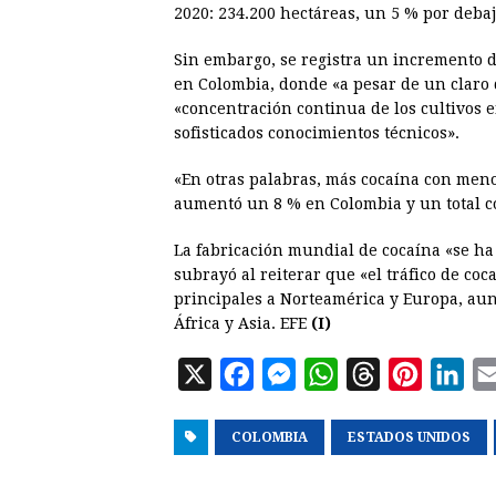
2020: 234.200 hectáreas, un 5 % por deba
Sin embargo, se registra un incremento d
en Colombia, donde «a pesar de un claro 
«concentración continua de los cultivos 
sofisticados conocimientos técnicos».
«En otras palabras, más cocaína con menos
aumentó un 8 % en Colombia y un total c
La fabricación mundial de cocaína «se ha
subrayó al reiterar que «el tráfico de co
principales a Norteamérica y Europa, aun
África y Asia. EFE
(I)
X
F
M
W
T
P
L
a
e
h
h
i
i
COLOMBIA
c
s
a
ESTADOS UNIDOS
r
n
n
e
s
t
e
t
k