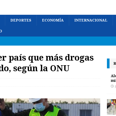
DEPORTES
ECONOMÍA
INTERNACIONAL
O
cer país que más drogas
R
do, según la ONU
Al
mi