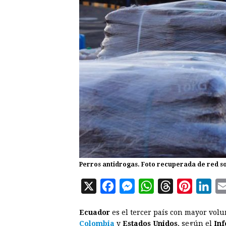
Perros antidrogas. Foto recuperada de red s
X
F
M
W
T
P
L
a
e
h
h
i
i
Ecuador
es el tercer país con mayor vo
c
s
a
r
n
n
Colombia
y
Estados Unidos
, según el
Inf