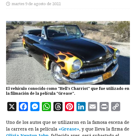
martes 9 de agosto de 2022
El vehículo conocido como "Hell's Charriot" que fue utilizado en
la filmación de la película "Grease".
X
F
M
W
T
P
L
E
P
C
a
e
h
h
i
i
m
r
o
Uno de los autos que se utilizaron en la famosa escena de
c
s
a
r
n
n
a
i
p
la carrera en la película
«Grease»
, y que lleva la firma de
e
s
t
e
t
k
i
n
y
Olivia Newton-John
, fallecida ayer, será subastado el