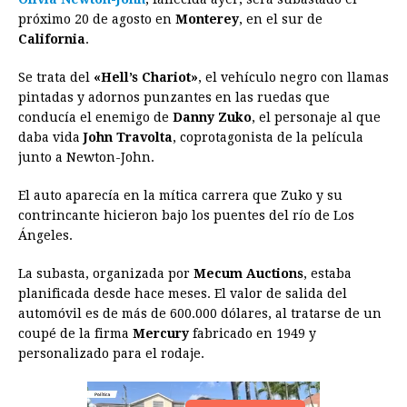
próximo 20 de agosto en
b
e
s
Monterey
a
e
, en el sur de
e
l
t
L
California
.
o
n
A
d
r
d
i
o
g
p
s
e
I
n
Se trata del
«Hell’s Chariot»
, el vehículo negro con llamas
pintadas y adornos punzantes en las ruedas que
k
e
p
s
n
k
conducía el enemigo de
Danny Zuko
, el personaje al que
r
t
daba vida
John Travolta
, coprotagonista de la película
junto a Newton-John.
El auto aparecía en la mítica carrera que Zuko y su
contrincante hicieron bajo los puentes del río de Los
Ángeles.
La subasta, organizada por
Mecum Auctions
, estaba
planificada desde hace meses. El valor de salida del
automóvil es de más de 600.000 dólares, al tratarse de un
coupé de la firma
Mercury
fabricado en 1949 y
personalizado para el rodaje.