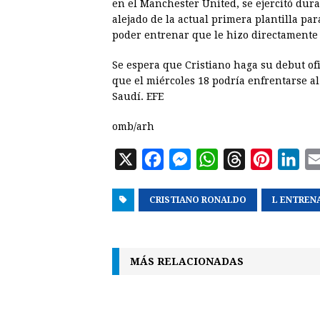
en el Manchester United, se ejercitó dur
alejado de la actual primera plantilla par
poder entrenar que le hizo directamente 
Se espera que Cristiano haga su debut of
que el miércoles 18 podría enfrentarse a
Saudí. EFE
omb/arh
X
F
M
W
T
P
L
a
e
h
h
i
i
CRISTIANO RONALDO
c
s
a
r
n
L ENTREN
n
e
s
t
e
t
k
b
e
s
a
e
e
MÁS RELACIONADAS
o
n
A
d
r
d
o
g
p
s
e
I
k
e
p
s
n