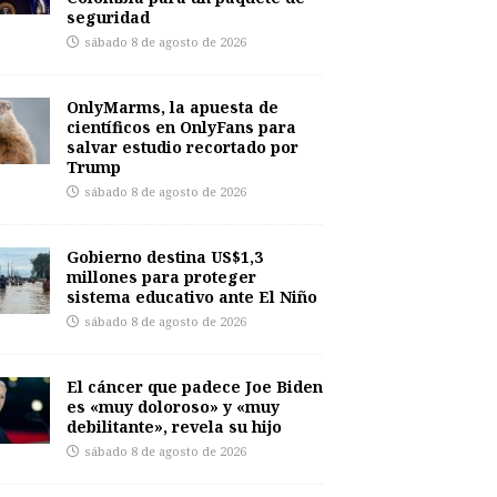
seguridad
sábado 8 de agosto de 2026
OnlyMarms, la apuesta de
científicos en OnlyFans para
salvar estudio recortado por
Trump
sábado 8 de agosto de 2026
Gobierno destina US$1,3
millones para proteger
sistema educativo ante El Niño
sábado 8 de agosto de 2026
El cáncer que padece Joe Biden
es «muy doloroso» y «muy
debilitante», revela su hijo
sábado 8 de agosto de 2026