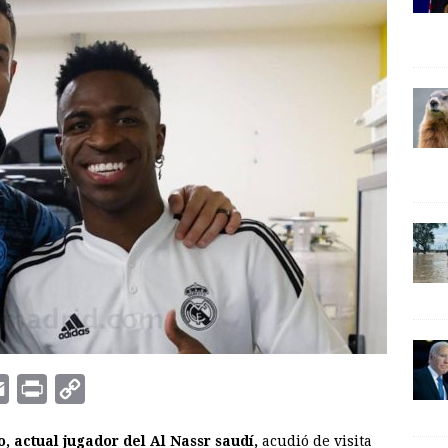
E
P
C
m
r
o
, actual jugador del Al Nassr saudí,
acudió de visita