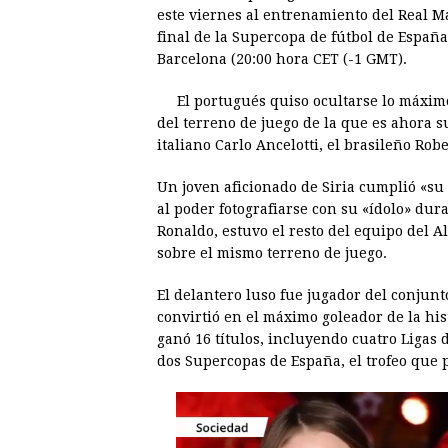
c
s
a
r
n
n
este viernes al entrenamiento del Real Ma
e
s
t
e
t
k
final de la Supercopa de fútbol de Españ
Barcelona (20:00 hora CET (-1 GMT).
b
e
s
a
e
e
o
n
A
d
r
d
El portugués quiso ocultarse lo máxim
o
g
p
s
e
I
del terreno de juego de la que es ahora 
italiano Carlo Ancelotti, el brasileño Rob
k
e
p
s
n
r
t
Un joven aficionado de Siria cumplió «su 
al poder fotografiarse con su «ídolo» du
Ronaldo, estuvo el resto del equipo del A
sobre el mismo terreno de juego.
El delantero luso fue jugador del conjun
convirtió en el máximo goleador de la hist
ganó 16 títulos, incluyendo cuatro Ligas 
dos Supercopas de España, el trofeo que p