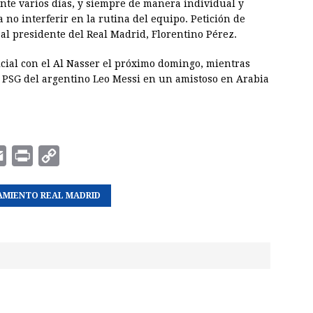
ante varios días, y siempre de manera individual y
a no interferir en la rutina del equipo. Petición de
al presidente del Real Madrid, Florentino Pérez.
icial con el Al Nasser el próximo domingo, mientras
l PSG del argentino Leo Messi en un amistoso en Arabia
E
P
C
m
r
o
AMIENTO REAL MADRID
a
i
p
i
n
y
l
t
L
i
n
k