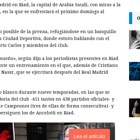
a
i
p
drid en Riad, la capital de Arabia Saudí, con miras a la
i
n
y
a, en la que se enfrentará el próximo domingo al
O
l
t
L
i
o posible de la prensa, refugiándose en un banquillo
n
su Ciudad Deportiva, donde estuvo hablando con el
erto Carlos y miembros del club.
k
sueño», según dijo a los periodistas presentes en Riad
rante un entrenamiento en el que, además de Cristiano
l Nassr, que se ejercitará después del Real Madrid
to blanco durante nueve temporadas, en las que se
oria del club -451 tantos en 438 partidos oficiales- y
de Campeones (tres de ellas de forma consecutiva)- y
ersiguen los de Ancelotti en Riad.
Lea el artículo