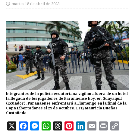
martes 18 de abril de 2023
Integrantes de la policía ecuatoriana vigilan afuera de un hotel
la llegada de los jugadores de Paranaense hoy, en Guayaquil
(Ecuador). Paranaense enfrentará a Flamengo en la final de la
Copa Libertadores el 29 de octubre. EFE/ Mauricio Dueñas
Castañeda
X
F
M
W
T
P
L
E
P
C
a
e
h
h
i
i
m
r
o