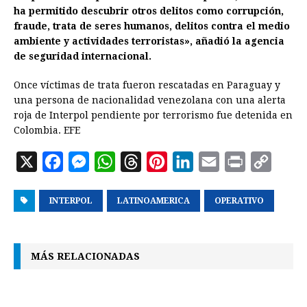
ha permitido descubrir otros delitos como corrupción,
fraude, trata de seres humanos, delitos contra el medio
ambiente y actividades terroristas», añadió la agencia
de seguridad internacional.
Once víctimas de trata fueron rescatadas en Paraguay y
una persona de nacionalidad venezolana con una alerta
roja de Interpol pendiente por terrorismo fue detenida en
Colombia. EFE
X
F
M
W
T
P
L
E
P
C
a
e
h
h
i
i
m
r
o
INTERPOL
c
s
a
LATINOAMERICA
r
n
n
OPERATIVO
a
i
p
e
s
t
e
t
k
i
n
y
b
e
s
a
e
e
l
t
L
MÁS RELACIONADAS
o
n
A
d
r
d
i
o
g
p
s
e
I
n
k
e
p
s
n
k