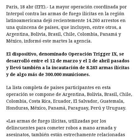
París, 18 abr (EFE).- La mayor operación coordinada por
c
s
a
r
n
n
a
i
p
Interpol contra las armas de fuego ilícitas en la región
e
s
t
e
t
k
i
n
y
latinoamericana dejó recientemente 14.260 arrestos en
una quincena de países, que incluyen, entre otros, a
b
e
s
a
e
e
l
t
L
Argentina, Bolivia, Brasil, Chile, Colombia, Panamá y
o
n
A
d
r
d
i
México, informó este martes la agencia.
o
g
p
s
e
I
n
El dispositivo, denominado Operación Trigger IX, se
k
e
p
s
n
k
desarrolló entre el 12 de marzo y el 2 de abril pasados
r
t
y llevó también a la incautación de 8.263 armas ilícitas
y de algo más de 300.000 municiones.
La lista completa de países participantes en esta
operación se compone de Argentina, Bolivia, Brasil, Chile,
Colombia, Costa Rica, Ecuador, El Salvador, Guatemala,
Honduras, México, Panamá, Paraguay, Perú y Uruguay.
«Las armas de fuego ilícitas, utilizadas por los
delincuentes para cometer robos a mano armada y
asesinatos, también están estrechamente relacionadas