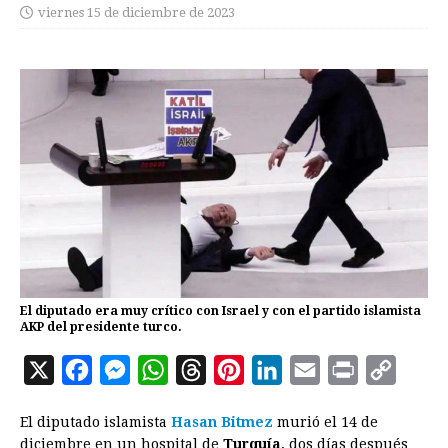
viernes 15 de diciembre de 2023
El diputado era muy crítico con Israel y con el partido islamista
AKP del presidente turco.
X
F
M
W
T
P
L
E
P
C
a
e
h
h
i
i
m
r
o
El diputado islamista
Hasan Bitmez
murió el 14 de
c
s
a
r
n
n
a
i
p
diciembre en un hospital de
Turquía
, dos días después