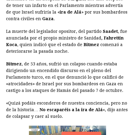
e
s
t
e
t
k
i
n
y
de tener un infarto en el Parlamento mientras advertía
de que Israel sufriría la «
b
e
s
ira de Alá
a
e
» por sus bombardeos
e
l
t
L
contra civiles en
Gaza
.
o
n
A
d
r
d
i
o
g
p
s
e
I
n
La muerte del legislador opositor, del partido
Saadet
, fue
anunciada por el propio ministro de Sanidad
, Fahrettin
k
e
p
s
n
k
Koca
, quien indicó que el estado de
Bitmez
comenzó a
r
t
deteriorarse la pasada noche.
Bitmez
, de 53 años, sufrió un colapso cuando estaba
dirigiendo un encendido discurso en el pleno del
Parlamento turco, en el que denunció lo que calificó de
«atrocidades» de Israel por sus bombardeos en Gaza en
castigo a los ataques de Hamás del pasado 7 de octubre.
«Quizá podáis esconderos de nuestra conciencia, pero no
de la historia…
No escaparéis a la ira de Alá
«, dijo antes
de colapsar y caer al suelo.