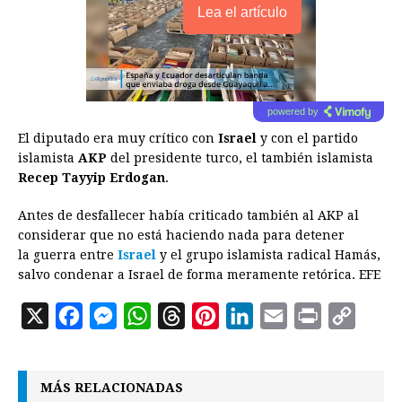
Lea el artículo
powered by
El diputado era muy crítico con
Israel
y con el partido
islamista
AKP
del presidente turco, el también islamista
Recep Tayyip Erdogan
.
Antes de desfallecer había criticado también al AKP al
considerar que no está haciendo nada para detener
la guerra entre
Israel
y el grupo islamista radical Hamás,
salvo condenar a Israel de forma meramente retórica. EFE
X
F
M
W
T
P
L
E
P
C
a
e
h
h
i
i
m
r
o
c
s
a
r
n
n
a
i
p
MÁS RELACIONADAS
e
s
t
e
t
k
i
n
y