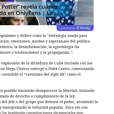
powered by
populismo y define como la “estrategia usada para
uicios, emociones, miedos y esperanzas del público
tórica, la desinformación, la agnotología (la
óneos o tendenciosos) y la propaganda..”.
a expansión de la dictadura de Cuba iniciada con los
 que Hugo Chávez entregó a Fidel Castro, comenzando
consolidó el “castrismo del siglo XX” como el
es posible haciendo desaparecer la libertad, violando
tado de derecho o cumplimiento de la ley,
del jefe o del grupo que detenta el poder, anulando la
a y manipulando la voluntad popular. Para eso con
 ha instituido constituciones dictatoriales que