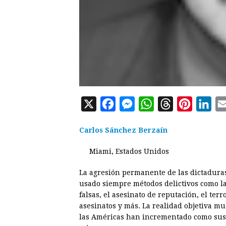
X
F
M
W
T
P
L
a
e
h
h
i
i
Carlos Sánchez Berzaín
c
s
a
r
n
n
e
s
t
e
t
k
Miami, Estados Unidos
b
e
s
a
e
e
La agresión permanente de las dictaduras
o
n
A
d
r
d
usado siempre métodos delictivos como la 
o
g
p
s
e
I
falsas, el asesinato de reputación, el terro
asesinatos y más. La realidad objetiva mu
k
e
p
s
n
las Américas han incrementado como sus 
r
t