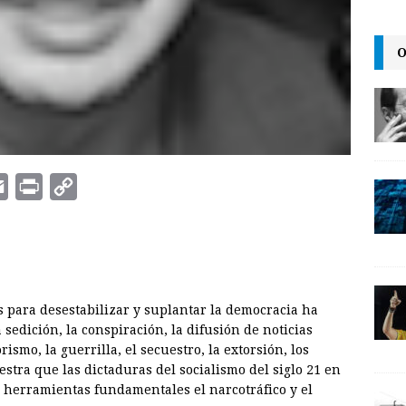
O
E
P
C
m
r
o
a
i
p
i
n
y
l
t
L
 para desestabilizar y suplantar la democracia ha
i
sedición, la conspiración, la difusión de noticias
n
rismo, la guerrilla, el secuestro, la extorsión, los
estra que las dictaduras del socialismo del siglo 21 en
k
herramientas fundamentales el narcotráfico y el