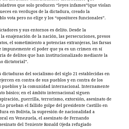
egislativos que solo producen “leyes infames”(que violan
ueces en verdugos de la dictadura, creado la
blo vota pero no elige y los “opositores funcionales”.
ictadores y sus entornos es delito. Desde la
, la enajenación de la nación, las persecuciones, presos
natos, el sometimiento a potencias extranjeras, las farsas
a e impunemente el poder que ya es un crimen en sí
ria de delitos que han institucionalizado mediante la
o dictatorial”.
as dictaduras del socialismo del siglo 21 establecidas en
ejercen en contra de sus pueblos y en contra de los
us pueblos y la comunidad internacional. Internamente
to básico; en el ámbito internacional siguen
piración, guerrilla, terrorismo, extorsión, asesinato de
Lo prueban el fallido golpe del presidente Castillo en
dura en Bolivia, la supresión de nacionalidad a
toral en Venezuela, el asesinato de Fernando
asesinato del Teniente Ronald Ojeda refugiado