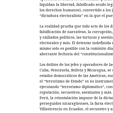
liquidan la libertad, falsificado seudo l
los derechos humanos), convertido a los j
“dictadura electoralista” en la que el pue
La realidad prueba que todo acto de los d
falsificación de narrativas, la corrupción
y exiliados políticos, las torturas y asesi
electorales y más. El detentar indefinid
mismo solo es posible con la comisión dia
aberrante fechoría del “constitucionalism
Los delitos de los jefes y operadores de l
Cuba, Venezuela, Bolivia y Nicaragua, se 
estados democráticos de las Américas, s
el “terrorismo de Estado” es su instrumen
ejecutando “terrorismo diplomático”, cons
reputación, secuestros, asesinatos y más. 
Perú, la reinstalación impune de la dicta
perseguidos nicaragüenses, la farsa elec
Villavicencio en Ecuador, el secuestro y 