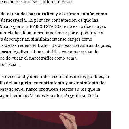
de crímenes que se repiten sin cesar.
ado el uso del narcotráfico y el crimen común como
a democracia.
La primera constatación es que las
y Nicaragua son NARCOESTADOS, esto es “países cuyas
fluenciadas de manera importante por el poder y las
ntes desempeñan simultáneamente cargos como
de las redes del tráfico de drogas narcóticas ilegales,
uscan legalizar el narcotráfico como narrativa de
tro de “usar el narcotráfico como arma
mocracia”.
as necesidad y demandas esenciales de los pueblos, la
dio del
auspicio, encubrimiento y sostenimiento del
 basado en el narco producen efectos en los que la
yor facilidad. Veamos Ecuador, Argentina, Costa