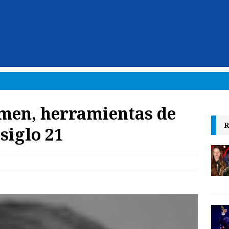
imen, herramientas de
R
 siglo 21