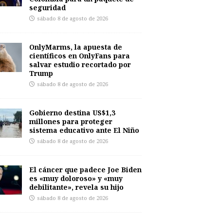
seguridad
sábado 8 de agosto de 2026
OnlyMarms, la apuesta de
científicos en OnlyFans para
salvar estudio recortado por
Trump
sábado 8 de agosto de 2026
Gobierno destina US$1,3
millones para proteger
sistema educativo ante El Niño
sábado 8 de agosto de 2026
El cáncer que padece Joe Biden
es «muy doloroso» y «muy
debilitante», revela su hijo
sábado 8 de agosto de 2026