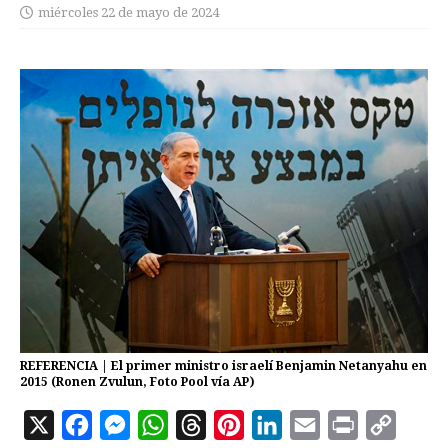
miércoles 22 de mayo de 2024
REFERENCIA | El primer ministro israelí Benjamin Netanyahu en
2015 (Ronen Zvulun, Foto Pool vía AP)
X
F
M
W
T
P
L
E
P
C