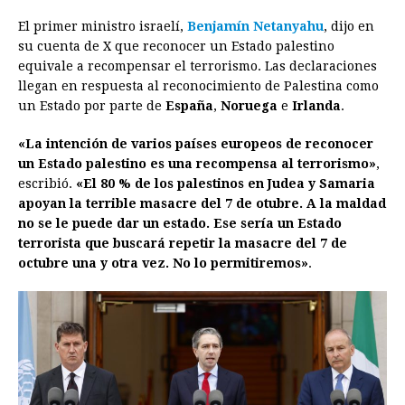
a
e
h
h
i
i
m
r
o
El primer ministro israelí,
Benjamín Netanyahu
, dijo en
c
s
a
r
n
n
a
i
p
su cuenta de X que reconocer un Estado palestino
e
s
t
e
t
k
i
n
y
equivale a recompensar el terrorismo. Las declaraciones
llegan en respuesta al reconocimiento de Palestina como
b
e
s
a
e
e
l
t
L
un Estado por parte de
España
,
Noruega
e
Irlanda
.
o
n
A
d
r
d
i
o
g
p
s
e
I
n
«La intención de varios países europeos de reconocer
un Estado palestino es una recompensa al terrorismo»
,
k
e
p
s
n
k
escribió.
«El 80 % de los palestinos en Judea y Samaria
r
t
apoyan la terrible masacre del 7 de otubre. A la maldad
no se le puede dar un estado. Ese sería un Estado
terrorista que buscará repetir la masacre del 7 de
octubre una y otra vez. No lo permitiremos»
.