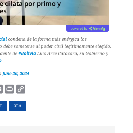
powered by
ial
condena de la forma más enérgica los
ito debe someterse al poder civil legítimamente elegido.
idente de
#Bolivia
Luis Arce Catacora, su Gobierno y
p
)
June 26, 2024
E
P
C
m
r
o
CE
a
OEA
i
p
i
n
y
l
t
L