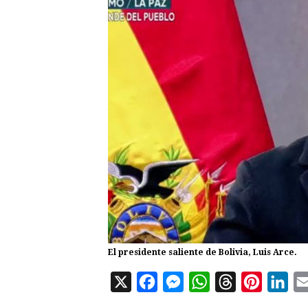
El presidente saliente de Bolivia, Luis Arce.
X
F
M
W
T
P
L
a
e
h
h
i
i