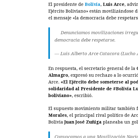
El presidente de
Bolivia
,
Luis Arce
, advi
c
s
a
r
n
n
Ejército Boliviano» están movilizándose 
e
s
t
e
t
k
el mensaje «la democracia debe respetars
b
e
s
a
e
e
Denunciamos movilizaciones irregul
o
n
A
d
r
d
democracia debe respetarse.
o
g
p
s
e
I
k
e
p
s
n
— Luis Alberto Arce Catacora (Lucho
r
t
En respuesta, el secretario general de la
Almagro
, expresó su rechazo a lo ocurrid
Arce.
«El Ejército debe someterse al po
solidaridad al Presidente de #Bolivia L
boliviano»
, escribió.
El supuesto movimiento militar también 
Morales
, el principal rival político de 
Bolivia
Juan José Zuñiga
planeaba un gol
Convocamos a una Movilización Nacion