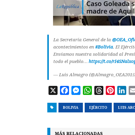
La Secretaría General de la
@OEA_Ofic
acontecimientos en
#Bolivia
. El Ejérc
Enviamos nuestra solidaridad al Pres
todo el pueblo…
https://t.co/rI4SNalxo
— Luis Almagro (@Almagro_OEA2015
X
F
M
W
T
P
L
a
e
h
h
i
i
BOLIVIA
c
s
EJÉRCITO
a
r
n
LUIS AR
n
e
s
t
e
t
k
b
e
s
a
e
e
MÁS RELACIONADAS