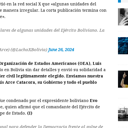
rtió en la red social X que «algunas unidades del
a
i
p
de manera irregular. La corta publicación termina con
i
n
y
e».
l
t
L
ares de algunas unidades del Ejército Boliviano. La
i
n
k
 Arce) (@LuchoXBolivia)
June 26, 2024
Organización de Estados Americanos (OEA)
,
Luis
o en Bolivia sin dar detalles y envió su solidaridad a
der civil legítimamente elegido. Enviamos nuestra
uis Arce Catacora, su Gobierno y todo el pueblo
fue condenado por el expresidente boliviano
Evo
Arce, quien afirmó que el comandante del Ejército de
pe de Estado.
(I)
al para defender la Democracia frente al golpe de