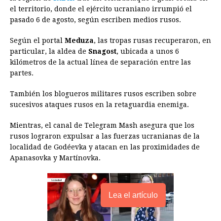
e
s
t
e
t
k
i
n
y
el territorio, donde el ejército ucraniano irrumpió el
pasado 6 de agosto, según escriben medios rusos.
b
e
s
a
e
e
l
t
L
o
n
A
d
r
d
i
Según el portal
Meduza
, las tropas rusas recuperaron, en
o
g
p
s
e
I
n
particular, la aldea de
Snagost
, ubicada a unos 6
kilómetros de la actual línea de separación entre las
k
e
p
s
n
k
partes.
r
t
También los blogueros militares rusos escriben sobre
sucesivos ataques rusos en la retaguardia enemiga.
Mientras, el canal de Telegram Mash asegura que los
rusos lograron expulsar a las fuerzas ucranianas de la
localidad de Godéevka y atacan en las proximidades de
Apanasovka y Martínovka.
Lea el artículo