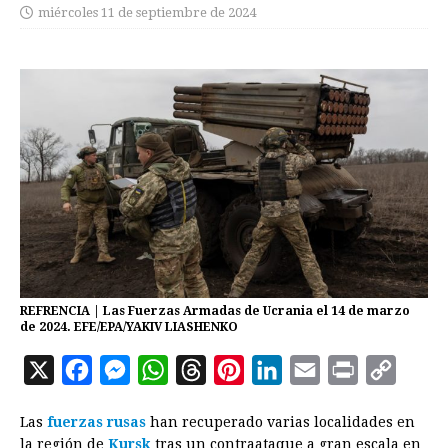
miércoles 11 de septiembre de 2024
REFRENCIA | Las Fuerzas Armadas de Ucrania el 14 de marzo
de 2024. EFE/EPA/YAKIV LIASHENKO
X
F
M
W
T
P
L
E
P
C
a
e
h
h
i
i
m
r
o
Las
fuerzas rusas
han recuperado varias localidades en
c
s
a
r
n
n
a
i
p
la región de
Kursk
tras un contraataque a gran escala en