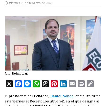
viernes 21 de febrero de 2025
John Reimberg.
X
F
M
W
T
P
L
E
P
C
a
e
h
h
i
i
m
r
o
El presidente del
Ecuador
,
Daniel Noboa
, oficializó firmó
c
s
a
r
n
n
a
i
p
este viernes el Decreto Ejecutivo 541 en el que designa al
e
s
t
e
t
k
i
n
y