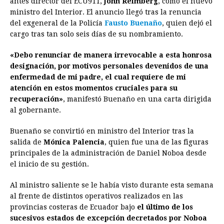
antes director del ECU911,
John Reimberg
, como el nuevo
ministro del Interior. El anuncio llegó tras la renuncia
b
e
s
a
e
e
l
t
L
del exgeneral de la Policía
Fausto Buenaño
, quien dejó el
o
n
A
d
r
d
i
cargo tras tan solo seis días de su nombramiento.
o
g
p
s
e
I
n
«Debo renunciar de manera irrevocable a esta honrosa
k
e
p
s
n
k
designación, por motivos personales devenidos de una
r
t
enfermedad de mi padre, el cual requiere de mi
atención en estos momentos cruciales para su
recuperación»
, manifestó Buenaño en una carta dirigida
al gobernante.
Buenaño se convirtió en ministro del Interior tras la
salida de
Mónica Palencia
, quien fue una de las figuras
principales de la administración de Daniel Noboa desde
el inicio de su gestión.
Al ministro saliente se le había visto durante esta semana
al frente de distintos operativos realizados en las
provincias costeras de Ecuador bajo
el último de los
sucesivos estados de excepción decretados por Noboa