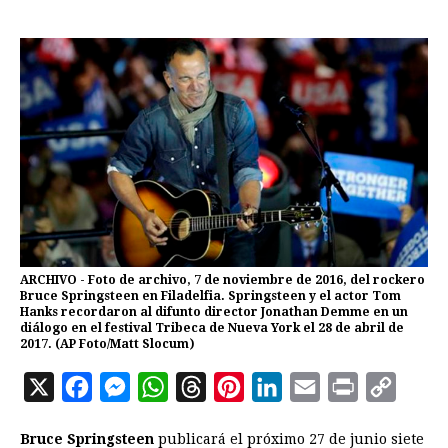
ARCHIVO - Foto de archivo, 7 de noviembre de 2016, del rockero
Bruce Springsteen en Filadelfia. Springsteen y el actor Tom
Hanks recordaron al difunto director Jonathan Demme en un
diálogo en el festival Tribeca de Nueva York el 28 de abril de
2017. (AP Foto/Matt Slocum)
X
F
M
W
T
P
L
E
P
C
a
e
h
h
i
i
m
r
o
Bruce Springsteen
publicará el próximo 27 de junio siete
c
s
a
r
n
n
a
i
p