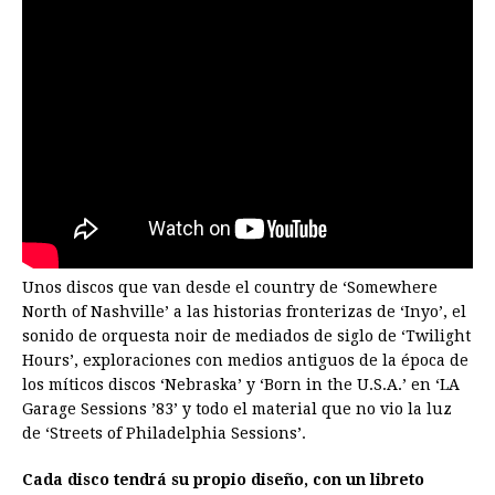
Unos discos que van desde el country de ‘Somewhere
North of Nashville’ a las historias fronterizas de ‘Inyo’, el
sonido de orquesta noir de mediados de siglo de ‘Twilight
Hours’, exploraciones con medios antiguos de la época de
los míticos discos ‘Nebraska’ y ‘Born in the U.S.A.’ en ‘LA
Garage Sessions ’83’ y todo el material que no vio la luz
de ‘Streets of Philadelphia Sessions’.
Cada disco tendrá su propio diseño, con un libreto