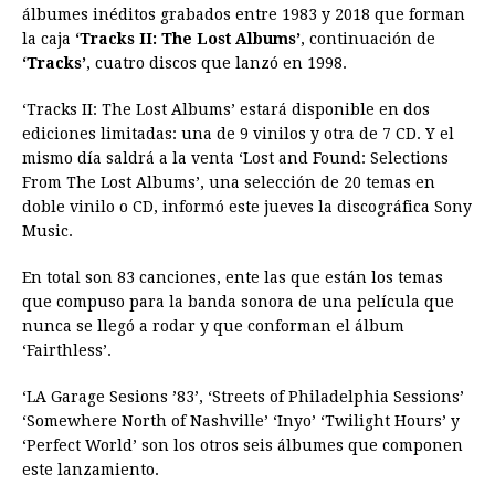
álbumes inéditos grabados entre 1983 y 2018 que forman
e
s
t
e
t
k
i
n
y
la caja
‘Tracks II: The Lost Albums’
, continuación de
‘Tracks’
, cuatro discos que lanzó en 1998.
b
e
s
a
e
e
l
t
L
o
n
A
d
r
d
i
‘Tracks II: The Lost Albums’ estará disponible en dos
o
g
p
s
e
I
n
ediciones limitadas: una de 9 vinilos y otra de 7 CD. Y el
mismo día saldrá a la venta ‘Lost and Found: Selections
k
e
p
s
n
k
From The Lost Albums’, una selección de 20 temas en
r
t
doble vinilo o CD, informó este jueves la discográfica Sony
Music.
En total son 83 canciones, ente las que están los temas
que compuso para la banda sonora de una película que
nunca se llegó a rodar y que conforman el álbum
‘Fairthless’.
‘LA Garage Sesions ’83’, ‘Streets of Philadelphia Sessions’
‘Somewhere North of Nashville’ ‘Inyo’ ‘Twilight Hours’ y
‘Perfect World’ son los otros seis álbumes que componen
este lanzamiento.