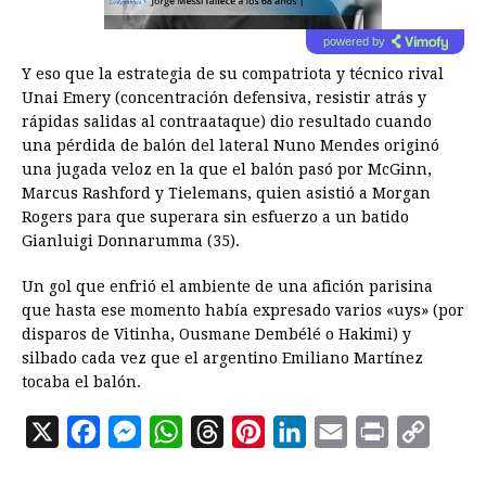
powered by
Y eso que la estrategia de su compatriota y técnico rival
Unai Emery (concentración defensiva, resistir atrás y
rápidas salidas al contraataque) dio resultado cuando
una pérdida de balón del lateral Nuno Mendes originó
una jugada veloz en la que el balón pasó por McGinn,
Marcus Rashford y Tielemans, quien asistió a Morgan
Rogers para que superara sin esfuerzo a un batido
Gianluigi Donnarumma (35).
Un gol que enfrió el ambiente de una afición parisina
que hasta ese momento había expresado varios «uys» (por
disparos de Vitinha, Ousmane Dembélé o Hakimi) y
silbado cada vez que el argentino Emiliano Martínez
tocaba el balón.
X
F
M
W
T
P
L
E
P
C
a
e
h
h
i
i
m
r
o