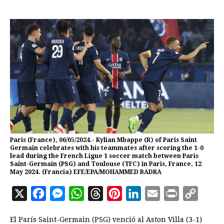
Paris (France), 06/05/2024.- Kylian Mbappe (R) of Paris Saint
Germain celebrates with his teammates after scoring the 1-0
lead during the French Ligue 1 soccer match between Paris
Saint-Germain (PSG) and Toulouse (TFC) in Paris, France, 12
May 2024. (Francia) EFE/EPA/MOHAMMED BADRA
X
F
M
W
T
P
L
E
P
C
a
e
h
h
i
i
m
r
o
El París Saint-Germain (PSG) venció al Aston Villa (3-1)
c
s
a
r
n
n
a
i
p