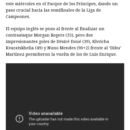
este miércoles en el Parque de los Príncipes, dando un
e
s
t
e
t
k
i
n
y
paso crucial hacia las semifinales de la Liga de
Campeones.
b
e
s
a
e
e
l
t
L
o
n
A
d
r
d
i
El equipo inglés se puso al frente al finalizar un
o
g
p
s
e
I
n
contraataque Morgan Rogers (35), pero dos
impresionantes goles de Désiré Doué (39), Khvicha
k
e
p
s
n
k
Kvaratskhelia (49) y Nuno Mendes (90+2) frente al ‘Dibu’
r
t
Martínez permitieron la vuelta de los de Luis Enrique.