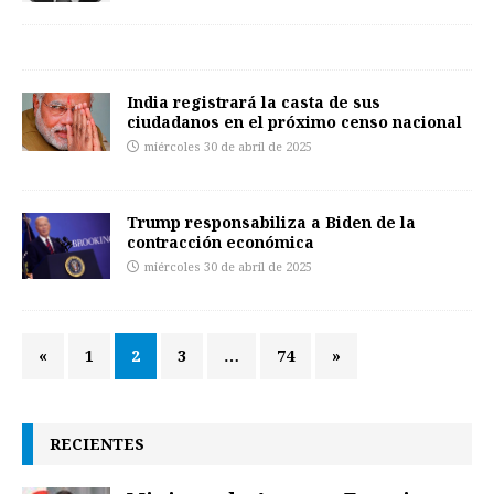
India registrará la casta de sus
ciudadanos en el próximo censo nacional
miércoles 30 de abril de 2025
Trump responsabiliza a Biden de la
contracción económica
miércoles 30 de abril de 2025
«
1
2
3
…
74
»
RECIENTES