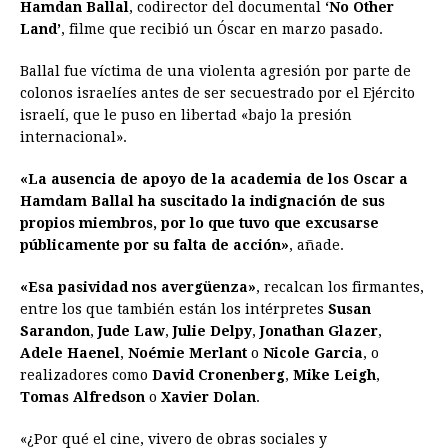
Hamdan Ballal
, codirector del documental
‘No Other
Land’
, filme que recibió un Óscar en marzo pasado.
Ballal fue víctima de una violenta agresión por parte de
colonos israelíes antes de ser secuestrado por el Ejército
israelí, que le puso en libertad «bajo la presión
internacional».
«La ausencia de apoyo de la academia de los Oscar a
Hamdam Ballal ha suscitado la indignación de sus
propios miembros, por lo que tuvo que excusarse
públicamente por su falta de acción»
, añade.
«Esa pasividad nos avergüenza»
, recalcan los firmantes,
entre los que también están los intérpretes
Susan
Sarandon
,
Jude Law
,
Julie Delpy
,
Jonathan Glazer
,
Adele Haenel
,
Noémie Merlant
o
Nicole Garcia
, o
realizadores como
David Cronenberg
,
Mike Leigh
,
Tomas Alfredson
o
Xavier Dolan
.
«¿Por qué el cine, vivero de obras sociales y