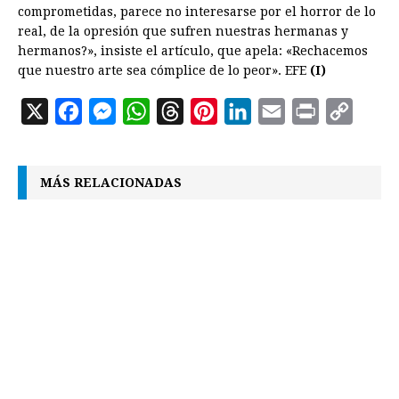
comprometidas, parece no interesarse por el horror de lo
real, de la opresión que sufren nuestras hermanas y
hermanos?», insiste el artículo, que apela: «Rechacemos
que nuestro arte sea cómplice de lo peor». EFE
(I)
X
F
M
W
T
P
L
E
P
C
a
e
h
h
i
i
m
r
o
c
s
a
r
n
n
a
i
p
MÁS RELACIONADAS
e
s
t
e
t
k
i
n
y
b
e
s
a
e
e
l
t
L
o
n
A
d
r
d
i
o
g
p
s
e
I
n
k
e
p
s
n
k
r
t