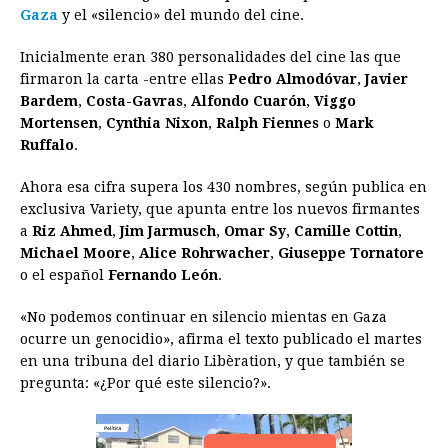
Gaza
y el «silencio» del mundo del cine.
o
n
A
d
r
d
i
o
g
p
s
e
I
n
Inicialmente eran 380 personalidades del cine las que
firmaron la carta -entre ellas
Pedro Almodóvar
,
Javier
k
e
p
s
n
k
Bardem
,
Costa-Gavras
,
Alfondo Cuarón
,
Viggo
r
t
Mortensen
,
Cynthia Nixon
,
Ralph Fiennes
o
Mark
Ruffalo
.
Ahora esa cifra supera los 430 nombres, según publica en
exclusiva Variety, que apunta entre los nuevos firmantes
a
Riz Ahmed
,
Jim Jarmusch
,
Omar Sy
,
Camille Cottin
,
Michael Moore
,
Alice Rohrwacher
,
Giuseppe Tornatore
o el español
Fernando León
.
«No podemos continuar en silencio mientas en Gaza
ocurre un genocidio», afirma el texto publicado el martes
en una tribuna del diario Libèration, y que también se
pregunta: «¿Por qué este silencio?».