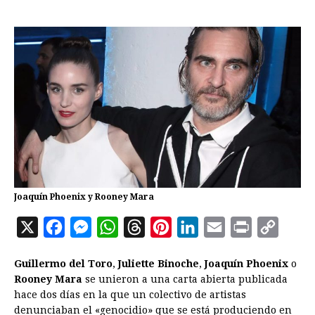
Joaquín Phoenix y Rooney Mara
X
F
M
W
T
P
L
E
P
C
a
e
h
h
i
i
m
r
o
Guillermo del Toro
,
Juliette Binoche
,
Joaquín Phoenix
o
c
s
a
r
n
n
a
i
p
Rooney Mara
se unieron a una carta abierta publicada
e
s
t
e
t
k
i
n
y
hace dos días en la que un colectivo de artistas
denunciaban el «genocidio» que se está produciendo en
b
e
s
a
e
e
l
t
L