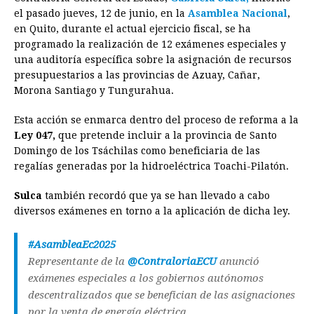
e
s
t
e
t
k
i
n
y
el pasado jueves, 12 de junio, en la
Asamblea Nacional
,
en Quito, durante el actual ejercicio fiscal, se ha
b
e
s
a
e
e
l
t
L
programado la realización de 12 exámenes especiales y
o
n
A
d
r
d
i
una auditoría específica sobre la asignación de recursos
o
g
p
s
e
I
n
presupuestarios a las provincias de Azuay, Cañar,
Morona Santiago y Tungurahua.
k
e
p
s
n
k
r
t
Esta acción se enmarca dentro del proceso de reforma a la
Ley 047,
que pretende incluir a la provincia de Santo
Domingo de los Tsáchilas como beneficiaria de las
regalías generadas por la hidroeléctrica Toachi-Pilatón.
Sulca
también recordó que ya se han llevado a cabo
diversos exámenes en torno a la aplicación de dicha ley.
#AsambleaEc2025
Representante de la
@ContraloriaECU
anunció
exámenes especiales a los gobiernos autónomos
descentralizados que se benefician de las asignaciones
por la venta de energía eléctrica.