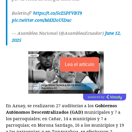
Boletín
https://t.co/5cZ5PFVBT9
pic.twitter.com/MdXIoUlDac
— Asamblea Nacional (@AsambleaEcuador)
June 12,
2025
Lea el artículo
powered by
En Azuay, se realizaron 27 auditorías a los
Gobiernos
Autónomos Descentralizados (GAD)
municipales y 7 a
los parroquiales; en Cañar, 14 a municipios y 7 a
parroquias; en Morona Santiago, 16 a los municipios y 19
a las parroquias; y en Tungurahua, se efectuaron 2