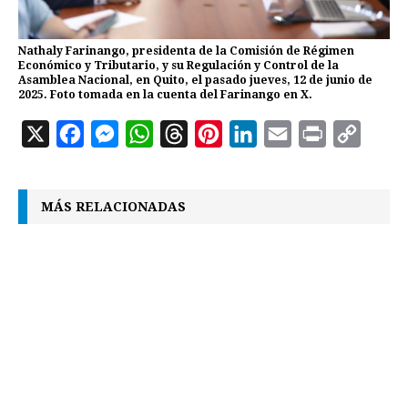
Nathaly Farinango, presidenta de la Comisión de Régimen
Económico y Tributario, y su Regulación y Control de la
Asamblea Nacional, en Quito, el pasado jueves, 12 de junio de
2025. Foto tomada en la cuenta del Farinango en X.
X
F
M
W
T
P
L
E
P
C
a
e
h
h
i
i
m
r
o
c
s
a
r
n
n
a
i
p
MÁS RELACIONADAS
e
s
t
e
t
k
i
n
y
b
e
s
a
e
e
l
t
L
o
n
A
d
r
d
i
o
g
p
s
e
I
n
k
e
p
s
n
k
r
t