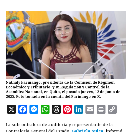
Nathaly Farinango, presidenta de la Comisión de Régimen
Económico y Tributario, y su Regulación y Control de la
Asamblea Nacional, en Quito, el pasado jueves, 12 de junio de
2025. Foto tomada en la cuenta del Farinango en X.
X
F
M
W
T
P
L
E
P
C
a
e
h
h
i
i
m
r
o
La subcontralora de auditoría y representante de la
c
s
a
r
n
n
a
i
p
Contraloría General del Estado,
Gabriela Sulca
,
informó