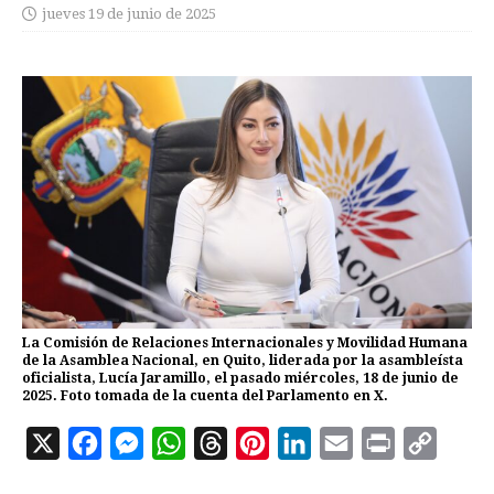
jueves 19 de junio de 2025
La Comisión de Relaciones Internacionales y Movilidad Humana
de la Asamblea Nacional, en Quito, liderada por la asambleísta
oficialista, Lucía Jaramillo, el pasado miércoles, 18 de junio de
2025. Foto tomada de la cuenta del Parlamento en X.
X
F
M
W
T
P
L
E
P
C
a
e
h
h
i
i
m
r
o