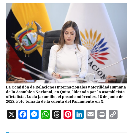
La Comisión de Relaciones Internacionales y Movilidad Humana
de la Asamblea Nacional, en Quito, liderada por la asambleísta
oficialista, Lucía Jaramillo, el pasado miércoles, 18 de junio de
2025. Foto tomada de la cuenta del Parlamento en X.
X
F
M
W
T
P
L
E
P
C
a
e
h
h
i
i
m
r
o
c
s
a
r
n
n
a
i
p