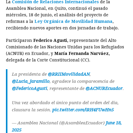
La
Comisión de Relaciones Internacionales
de la
c
s
a
r
n
n
a
i
p
Asamblea Nacional, en Quito, continuó el pasado
e
s
t
e
t
k
i
n
y
miércoles, 18 de junio, el análisis del proyecto de
reformas a la
b
Ley Orgánica de Movilidad Humana
e
s
a
e
e
l
t
,
L
recibiendo nuevos aportes en dos jornadas de trabajo.
o
n
A
d
r
d
i
o
g
p
s
e
I
n
Participaron
Federico Agusti,
representante del Alto
Comisionado de las Naciones Unidas para los Refugiados
k
e
p
s
n
k
(ACNUR) en Ecuador, y
María Fernanda Narváez,
r
t
delegada de la Corte Constitucional (CC).
La presidenta de
@RRIIMovilidadAN
,
@Lucia_Jaramillo
, agradece la comparecencia de
@FedericoAgusti
, representante de
@ACNUREcuador
.
Una vez abordado el único punto del orden del día,
clausura la sesión.
pic.twitter.com/iRH4FUwHn5
— Asamblea Nacional (@AsambleaEcuador)
June 18,
2025