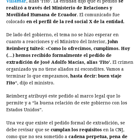
Villamar
, alias ‘Fito’. La entidad dijo que el pedido
b
e
s
a
e
e
l
t
se
L
realizó a través del Ministerio de Relaciones y
o
n
A
d
r
d
i
Movilidad Humana de Ecuador
. El comunicado fue
o
g
p
s
e
I
n
colocado
en el perfil de la red social X de la entidad.
k
e
p
s
n
k
De lado del gobierno, el tema no se hizo esperar en
r
t
cuanto a reacciones y el Ministro del Interior,
John
Reimberg tuiteó:
«
Como lo ofrecimos, cumplimos. Hoy
(…) hemos recibido formalmente el pedido de
extradición de José Adolfo Macías, alias ‘Fito’.
El crimen
organizado ya no tiene aliados ni escondites. Vamos a
terminar lo que empezamos,
hasta decir: buen viaje
Fito
“, dijo el ministro.
Reimberg atribuyó este pedido al marco legal que lo
permite y a “la buena relación de este gobierno con los
Estados Unidos”.
Una vez que existe el pedido formal de extradición, se
debe revisar que se
cumplan los requisitos
en la CNJ,
como que no sea sometido a
cadena perpetua, pena de