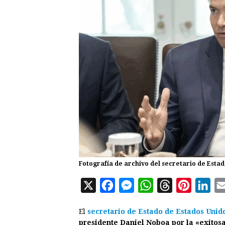
Fotografía de archivo del secretario de Est
X
F
M
W
T
P
L
a
e
h
h
i
i
El
secretario de Estado de Estados Unid
c
s
a
r
n
n
presidente Daniel Noboa por la «exitosa