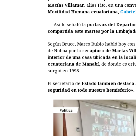
e
s
t
e
t
k
Macías Villamar
, alias Fito, en una c
onve
Movilidad Humana ecuatoriana,
b
e
s
a
e
Gabrie
e
o
n
A
d
r
d
Así lo señaló la
portavoz del Departa
o
g
p
s
e
I
compartida este martes por la Embajad
k
e
p
s
n
Según Bruce, Marco Rubio habló hoy con l
r
t
de Noboa por la r
ecaptura de Macías Vill
interior de una casa ubicada en la local
ecuatoriana de Manabí,
de donde es ori
surgió en 1998.
El secretario de
Estado también destacó l
seguridad en todo nuestro hemisferio».