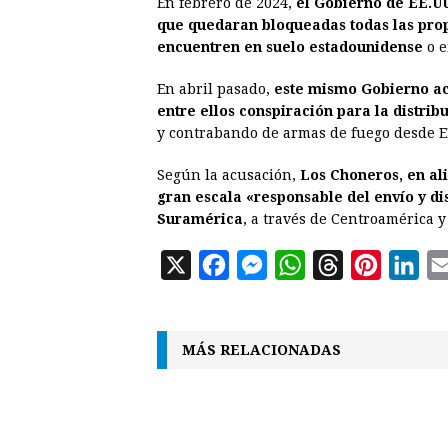
En febrero de 2024,
el Gobierno de EE.UU
que quedaran bloqueadas todas las prop
encuentren en suelo estadounidense
o 
En abril pasado,
este mismo Gobierno acu
entre ellos conspiración para la distrib
y contrabando de armas de fuego desde E
Según la acusación,
Los Choneros, en al
gran escala «responsable del envío y di
Suramérica
, a través de Centroamérica y
X
F
M
W
T
P
L
a
e
h
h
i
i
c
s
a
r
n
n
MÁS RELACIONADAS
e
s
t
e
t
k
b
e
s
a
e
e
o
n
A
d
r
d
o
g
p
s
e
I