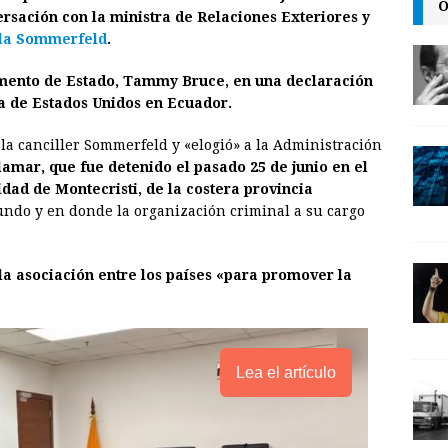
O
i
n
y
rsación con la ministra de Relaciones Exteriores y
la Sommerfeld
l
t
L
.
i
mento de Estado, Tammy Bruce, en una declaración
n
a de Estados Unidos en Ecuador.
k
a canciller Sommerfeld y «elogió» a la Administración
amar, que fue detenido el pasado 25 de junio en el
idad de Montecristi, de la costera provincia
undo y en donde la organización criminal a su cargo
a asociación entre los países «para promover la
Lea el artículo