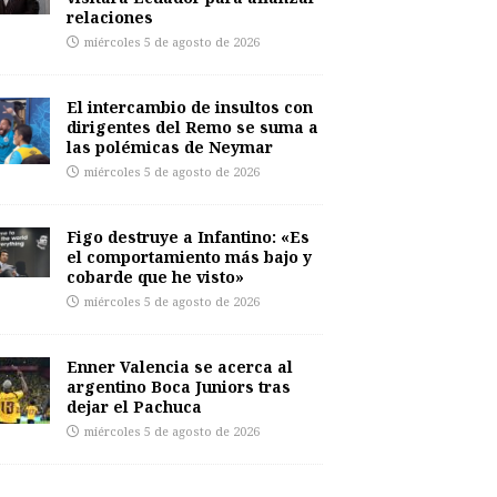
relaciones
miércoles 5 de agosto de 2026
El intercambio de insultos con
dirigentes del Remo se suma a
las polémicas de Neymar
miércoles 5 de agosto de 2026
Figo destruye a Infantino: «Es
el comportamiento más bajo y
cobarde que he visto»
miércoles 5 de agosto de 2026
Enner Valencia se acerca al
argentino Boca Juniors tras
dejar el Pachuca
miércoles 5 de agosto de 2026