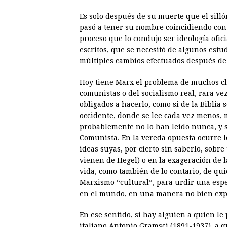
Es solo después de su muerte que el sill
pasó a tener su nombre coincidiendo con 
proceso que lo condujo ser ideología ofic
escritos, que se necesitó de algunos estu
múltiples cambios efectuados después de 
Hoy tiene Marx el problema de muchos clás
comunistas o del socialismo real, rara vez
obligados a hacerlo, como si de la Biblia 
occidente, donde se lee cada vez menos, 
probablemente no lo han leído nunca, y 
Comunista. En la vereda opuesta ocurre l
ideas suyas, por cierto sin saberlo, sobr
vienen de Hegel) o en la exageración de l
vida, como también de lo contario, de qui
Marxismo “cultural”, para urdir una espe
en el mundo, en una manera no bien exp
En ese sentido, si hay alguien a quien le 
italiano Antonio Gramsci (1891-1937), a 