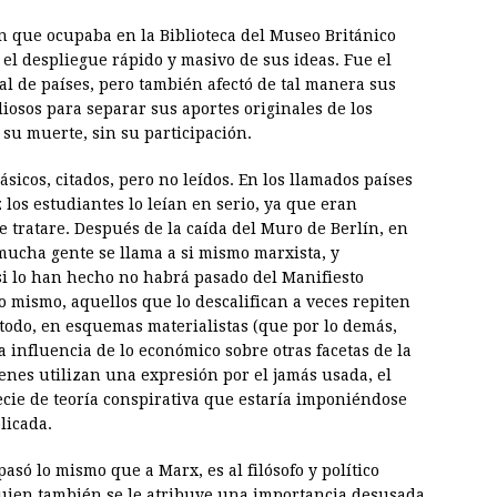
ón que ocupaba en la Biblioteca del Museo Británico
el despliegue rápido y masivo de sus ideas. Fue el
ial de países, pero también afectó de tal manera sus
diosos para separar sus aportes originales de los
su muerte, sin su participación.
icos, citados, pero no leídos. En los llamados países
 los estudiantes lo leían en serio, ya que eran
se tratare. Después de la caída del Muro de Berlín, en
mucha gente se llama a si mismo marxista, y
si lo han hecho no habrá pasado del Manifiesto
o mismo, aquellos que lo descalifican a veces repiten
e todo, en esquemas materialistas (que por lo demás,
a influencia de lo económico sobre otras facetas de la
enes utilizan una expresión por el jamás usada, el
cie de teoría conspirativa que estaría imponiéndose
licada.
pasó lo mismo que a Marx, es al filósofo y político
quien también se le atribuye una importancia desusada