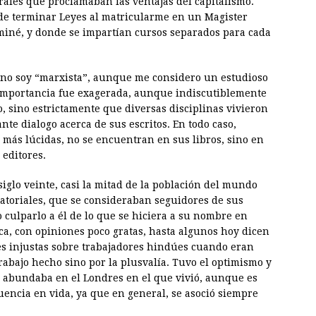
erales que proclamaban las ventajas del capitalismo.
de terminar Leyes al matricularme en un Magister
iné, y donde se impartían cursos separados para cada
e no soy “marxista”, aunque me considero un estudioso
 importancia fue exagerada, aunque indiscutiblemente
o, sino estrictamente que diversas disciplinas vivieron
nte dialogo acerca de sus escritos. En todo caso,
 más lúcidas, no se encuentran en sus libros, sino en
 editores.
iglo veinte, casi la mitad de la población del mundo
ctatoriales, que se consideraban seguidores de sus
o culparlo a él de lo que se hiciera a su nombre en
ca, con opiniones poco gratas, hasta algunos hoy dicen
nes injustas sobre trabajadores hindúes cuando eran
rabajo hecho sino por la plusvalía. Tuvo el optimismo y
e abundaba en el Londres en el que vivió, aunque es
uencia en vida, ya que en general, se asoció siempre