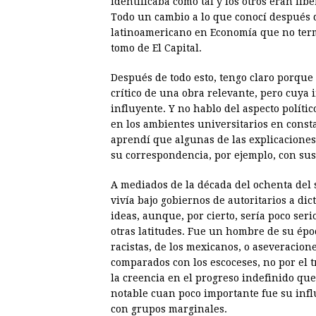
identificaba como tal y los otros eran lib
Todo un cambio a lo que conocí después 
latinoamericano en Economía que no term
tomo de El Capital.
Después de todo esto, tengo claro porqu
crítico de una obra relevante, pero cuya
influyente. Y no hablo del aspecto polític
en los ambientes universitarios en consta
aprendí que algunas de las explicaciones
su correspondencia, por ejemplo, con sus
A mediados de la década del ochenta del s
vivía bajo gobiernos de autoritarios a di
ideas, aunque, por cierto, sería poco seri
otras latitudes. Fue un hombre de su épo
racistas, de los mexicanos, o aseveracio
comparados con los escoceses, no por el t
la creencia en el progreso indefinido qu
notable cuan poco importante fue su infl
con grupos marginales.