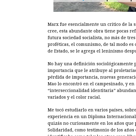
00:00
/
01:00
larepublica
Marx fue esencialmente un critico de la s
cree, esta abundante obra tiene pocas re
futura sociedad socialista, no más de tre
proféticas, el comunismo, de tal modo es 
de Estado, se le agrega el leninismo des
No hay una definición sociológicamente p
importancia que le atribuye al proletariad
pérdida de importancia, nuevas generacio
Mao lo encontró en el campesinado, y en 
“interseccionalidad identitaria” abunda
variados y el color racial.
Me tocó estudiarlo en varios países, sobr
experiencia en un Diploma Internacional 
quizás no curiosamente en los años que p
Solidaridad, como testimonio de los años 