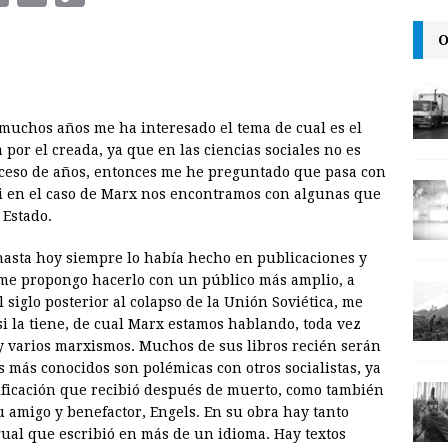
m
r
o
O
a
i
p
i
n
y
l
t
L
muchos años me ha interesado el tema de cual es el
i
or el creada, ya que en las ciencias sociales no es
n
ceso de años, entonces me he preguntado que pasa con
si en el caso de Marx nos encontramos con algunas que
k
 Estado.
hasta hoy siempre lo había hecho en publicaciones y
me propongo hacerlo con un público más amplio, a
siglo posterior al colapso de la Unión Soviética, me
si la tiene, de cual Marx estamos hablando, toda vez
y varios marxismos. Muchos de sus libros recién serán
s más conocidos son polémicas con otros socialistas, ya
ntificación que recibió después de muerto, como también
u amigo y benefactor, Engels. En su obra hay tanto
igual que escribió en más de un idioma. Hay textos