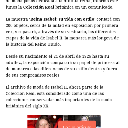
de moda jamás dedicada a la difunta reina, informó este
b
e
s
a
e
e
l
t
L
lunes la
Colección Real
británica en un comunicado.
o
n
A
d
r
d
i
o
g
p
s
e
I
n
La muestra
‘Reina Isabel: su vida con estilo’
contará con
200 objetos, cerca de la mitad en exposición por primera
k
e
p
s
n
k
vez, y repasará, a través de su vestuario, las diferentes
r
t
etapas de la vida de Isabel II, la monarca más longeva de
la historia del Reino Unido.
Desde su nacimiento el 21 de abril de 1926 hasta su
adultez, la exposición comparará su papel de princesa al
de monarca o las diferencias de su estilo dentro y fuera
de sus compromisos reales.
El archivo de moda de Isabel II, ahora parte de la
Colección Real, está considerado como una de las
colecciones conservadas más importantes de la moda
británica del siglo XX.
Lea el artículo