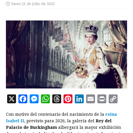
lunes 21 de julio de 2025
X
F
M
W
T
P
L
E
P
C
a
e
h
h
i
i
m
r
o
Con motivo del centenario del nacimiento de la
reina
c
s
a
r
n
n
a
i
p
Isabel II
, previsto para 2026, la galería del
Rey del
e
s
t
e
t
k
i
n
y
Palacio de Buckingham
albergará la mayor exhibición