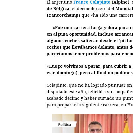
El argentino
Franco Colapinto
(Alpine)
,
c
s
a
r
n
n
de Bélgica
, el decimotercero del
Mundial
e
s
t
e
t
k
Francorchamps
que «ha sido una carrera
b
e
s
a
e
e
«Fue una carrera larga y dura para 
o
n
A
d
r
d
en alguna oportunidad, incluso arranca
o
g
p
s
e
I
algunos coches salieran desde el ‘pit la
coches que llevábamos delante, antes d
k
e
p
s
n
parecíamos tener problemas para encon
r
t
«Luego volvimos a parar, para cubrir a
este domingo), pero al final no pudimos
Colapinto, que no ha logrado puntuar en
disputado este año, felicitó a su compañe
acabado décimo y haber sumado un punto 
para preparar la siguiente carrera, en H