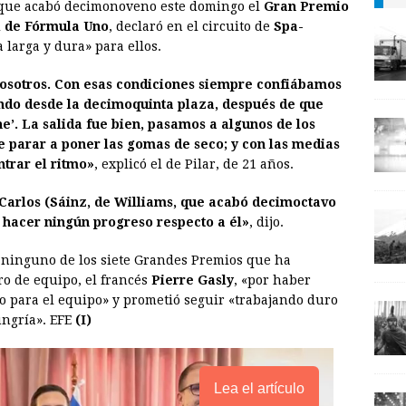
 que acabó decimonoveno este domingo el
Gran Premio
a
i
p
 de Fórmula Uno
, declaró en el circuito de
Spa-
i
n
y
 larga y dura» para ellos.
l
t
L
nosotros. Con esas condiciones siempre confiábamos
i
ndo desde la decimoquinta plaza, después de que
n
ne’. La salida fue bien, pasamos a algunos de los
e parar a poner las gomas de seco; y con las medias
k
trar el ritmo»
, explicó el de Pilar, de 21 años.
 Carlos (Sáinz, de Williams, que acabó decimoctavo
 hacer ningún progreso respecto a él»
, dijo.
 ninguno de los siete Grandes Premios que ha
ro de equipo, el francés
Pierre Gasly
, «por haber
para el equipo» y prometió seguir «trabajando duro
ungría». EFE
(I)
Lea el artículo