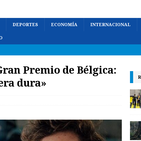
DEPORTES
ECONOMÍA
INTERNACIONAL
O
Gran Premio de Bélgica:
R
era dura»