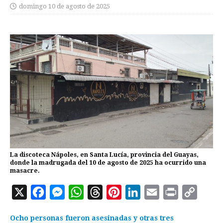
domingo 10 de agosto de 2025
La discoteca Nápoles, en Santa Lucía, provincia del Guayas,
donde la madrugada del 10 de agosto de 2025 ha ocurrido una
masacre.
X
F
M
W
T
P
L
E
P
C
a
e
h
h
i
i
m
r
o
Ocho personas fueron asesinadas y otras tres
c
s
a
r
n
n
a
i
p