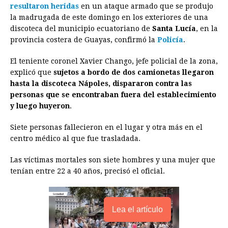
resultaron heridas
en un ataque armado que se produjo
e
s
t
e
t
k
i
n
y
la madrugada de este domingo en los exteriores de una
discoteca del municipio ecuatoriano de
b
e
s
a
e
e
Santa Lucía
l
t
, en la
L
provincia costera de Guayas, confirmó la
Policía
.
o
n
A
d
r
d
i
o
g
p
s
e
I
n
El teniente coronel Xavier Chango, jefe policial de la zona,
explicó que
sujetos a bordo de dos camionetas llegaron
k
e
p
s
n
k
hasta la discoteca Nápoles, dispararon contra las
r
t
personas que se encontraban fuera del establecimiento
y luego huyeron
.
Siete personas fallecieron en el lugar y otra más en el
centro médico al que fue trasladada.
Las víctimas mortales son siete hombres y una mujer que
tenían entre 22 a 40 años, precisó el oficial.
Lea el artículo