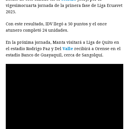
e
s
t
e
t
k
i
n
y
vigesimocuarta jornada de la prinera fase de Liga Ecuavet
2025.
b
e
s
a
e
e
l
t
L
o
n
A
d
r
d
i
Con este resultado, IDV llegó a 50 puntos y el once
o
g
p
s
e
I
n
atunero completó 24 unidades.
k
e
p
s
n
k
En la próxima jornada, Manta visitará a Liga de Quito en
r
t
el estadio Rodrigo Paz y Del
Valle
recibirá a Orense en el
estadio Banco de Guayaquil, cerca de Sangolquí.