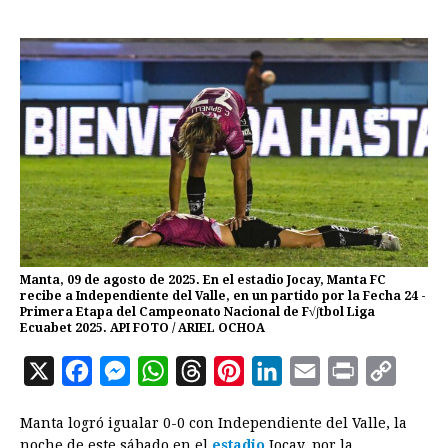
Manta, 09 de agosto de 2025. En el estadio Jocay, Manta FC
recibe a Independiente del Valle, en un partido por la Fecha 24 -
Primera Etapa del Campeonato Nacional de F√∫tbol Liga
Ecuabet 2025. API FOTO / ARIEL OCHOA
X
F
M
W
T
P
L
E
P
C
a
e
h
h
i
i
m
r
o
Manta logró igualar 0-0 con Independiente del Valle, la
c
s
a
r
n
n
a
i
p
noche de este sábado en el
estadio
Jocay, por la