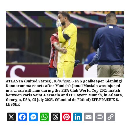
ATLANTA (United States), 05/07/2025.- PSG goalkeeper Gianluigi
Donnarumma reacts after Munich's Jamal Musiala was injured
in a crash with him during the FIFA Club World Cup 2025 match
between Paris Saint-Germain and FC Bayern Munich, in Atlanta,
Georgia, USA, 05 July 2025. (Mundial de Fútbol) EFE/EPA/ERIK S.
LESSER
X
F
M
W
T
P
L
E
P
C
a
e
h
h
i
i
m
r
o