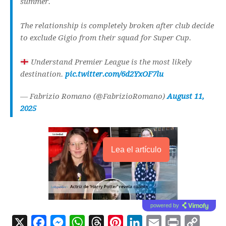
summer.
The relationship is completely broken after club decide
to exclude Gigio from their squad for Super Cup.
Understand Premier League is the most likely
destination.
pic.twitter.com/6d2YxOF7lu
— Fabrizio Romano (@FabrizioRomano)
August 11,
2025
Lea el artículo
powered by
X
F
M
W
T
P
L
E
P
C