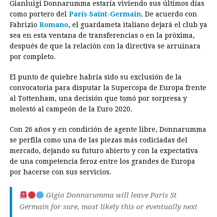
Gianluigi Donnarumma estaría viviendo sus últimos días
c
s
a
r
n
n
a
i
p
como portero del
París Saint-Germain
. De acuerdo con
e
s
t
e
t
k
i
n
y
Fabrizio
Romano
, el guardameta italiano dejará el club ya
sea en esta ventana de transferencias o en la próxima,
b
e
s
a
e
e
l
t
L
después de que la relación con la directiva se arruinara
o
n
A
d
r
d
i
por completo.
o
g
p
s
e
I
n
El punto de quiebre habría sido su exclusión de la
k
e
p
s
n
k
convocatoria para disputar la Supercopa de Europa frente
r
t
al Tottenham, una decisión que tomó por sorpresa y
molestó al campeón de la Euro 2020.
Con 26 años y en condición de agente libre, Donnarumma
se perfila como una de las piezas más codiciadas del
mercado, dejando su futuro abierto y con la expectativa
de una competencia feroz entre los grandes de Europa
por hacerse con sus servicios.
Gigio Donnarumma will leave Paris St
Germain for sure, most likely this or eventually next