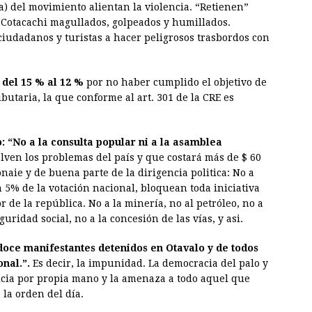
da) del movimiento alientan la violencia. “Retienen”
 Cotacachi magullados, golpeados y humillados.
 ciudadanos y turistas a hacer peligrosos trasbordos con
 del 15 % al 12 %
por no haber cumplido el objetivo de
ibutaria, la que conforme al art. 301 de la CRE es
: “No a la consulta popular ni a la asamblea
ven los problemas del país y que costará más de $ 60
naie y de buena parte de la dirigencia politica: No a
 5% de la votación nacional, bloquean toda iniciativa
 de la república. No a la minería, no al petróleo, no a
guridad social, no a la concesión de las vías, y asi.
 doce manifestantes detenidos en Otavalo y de todos
nal.”.
Es decir, la impunidad. La democracia del palo y
ticia por propia mano y la amenaza a todo aquel que
 la orden del día.