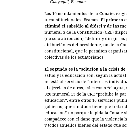
e
s
t
e
t
k
Guayaquil, Ecuador
b
e
s
a
e
e
Los 10 mandamientos de la
Conaie
, exig
o
n
A
d
r
d
inconstitucionales. Veamos.
El primero e
o
g
p
s
e
I
eliminó el subsidio al diésel y de las 
numeral 3 de la Constitución (CRE) dispo
k
e
p
s
n
(no solo atribución) “definir y dirigir las
r
t
atribución es del presidente, no de la C
constitucional, que le permiten organiza
colectivas de los ecuatorianos.
El segundo es la “solución a la crisis d
salud y la educación son, según la actual
no está al servicio de “intereses individu
al ejercicio de otros, tales como “el agua, 
326 numeral 15 de la CRE “prohibe la para
educación”, entre otros 16 servicios púb
gobierno, que sin duda tiene que tratar d
educacion” no porque lo pida la Conaie s
compadece con el daño que la violencia ha
y todos aquellos bienes del estado que son