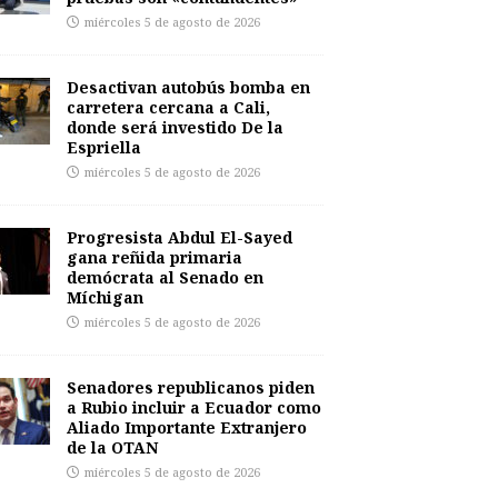
miércoles 5 de agosto de 2026
Desactivan autobús bomba en
carretera cercana a Cali,
donde será investido De la
Espriella
miércoles 5 de agosto de 2026
Progresista Abdul El-Sayed
gana reñida primaria
demócrata al Senado en
Míchigan
miércoles 5 de agosto de 2026
Senadores republicanos piden
a Rubio incluir a Ecuador como
Aliado Importante Extranjero
de la OTAN
miércoles 5 de agosto de 2026