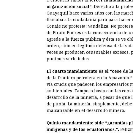
Y entonces vamos al
tercer mandamiento: 
organización social”.
Derecho a la protes
Guayaquil hace varios años con las marc
llamaba a la ciudadania para para hacer s
Conaie no protesta: Vandaliza. No protest
de Efrain Fueres es la consecuencia de un
agrede a la fuerza pública y ésta se ve o
orden, sino en legítima defensa de la vid
veces se producen censurables excesos, p
pudimos verlo todos.
El cuarto mandamiento es el “cese de l
de la frontera petrolera en la Amazonía.
vía crucis que padecen los empresarios mi
ambientales. Tampoco basta con las consu
desarrollo de la minería, a pesar de que
de punta. La minería, simplemente, debe 
inalcanzable en el desarrollo minero.
Quinto mandamiento: pide “garantías pl
indígenas y de los ecuatorianos.”.
Felizm