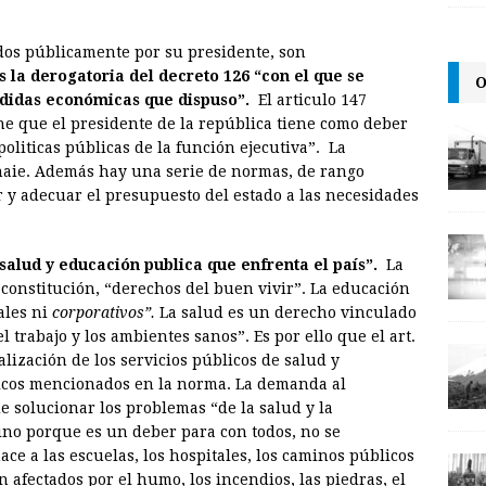
i
n
y
l
t
L
idos públicamente por su presidente, son
i
s la derogatoria del decreto 126 “con el que se
O
n
medidas económicas que dispuso”.
El articulo 147
ne que el presidente de la república tiene como deber
k
 politicas públicas de la función ejecutiva”. La
onaie. Además hay una serie de normas, de rango
r y adecuar el presupuesto del estado a las necesidades
e salud y educación publica que enfrenta el país”.
La
 constitución, “derechos del buen vivir”. La educación
ales ni
corporativos”.
La salud es un derecho vinculado
el trabajo y los ambientes sanos”. Es por ello que el art.
lización de los servicios públicos de salud y
licos mencionados en la norma. La demanda al
e solucionar los problemas “de la salud y la
ino porque es un deber para con todos, no se
ce a las escuelas, los hospitales, los caminos públicos
 afectados por el humo, los incendios, las piedras, el