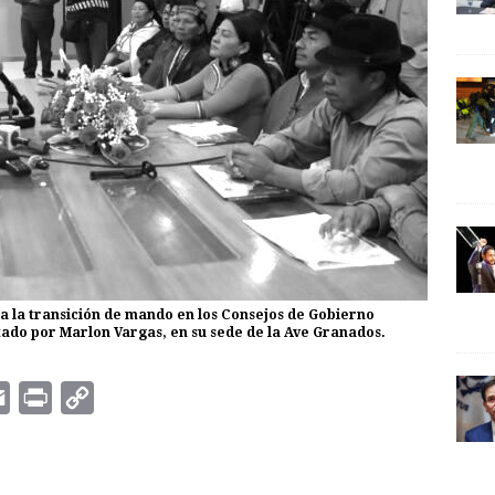
iza la transición de mando en los Consejos de Gobierno
tado por Marlon Vargas, en su sede de la Ave Granados.
E
P
C
m
r
o
a
i
p