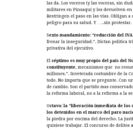
las da. Los voceros (y las voceras, sin du
militares en Pinsaquí y los devuelven en
Restringen el paso en las vías. Obligan a
peligro para su salud. Y …..sin protestar.
S
exto mandamiento: “reducción del IVA
frenar la inseguridad.”. Dictan política tr
privativa del ejecutivo.
El
séptimo es muy propio del pais del No
constituyente
, mecanismos que no resuel
millones.”. Inveterada costumbre de la Co
todo. No importa que se pregunte. Con un
de cambio. Son el partido mas conservador
la reforma laboral, no a la reforma a la se
O
ctavo: la “liberación inmediata de los
los detenidos en el marco del paro nacio
la piedra por encima del derecho. La jus
quisiese trabajar. El concurso de delitos a