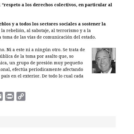
 “respeto a los derechos colectivos, en particular al
blos y a todos los sectores sociales a sostener la
 la rebelión, al sabotaje, al terrorismo y a la
la toma de las vías de comunicación del estado.
o. Ni a este ni a ningún otro. Se trata de
blica de la toma por asalto que, so
mica, un grupo de presión muy pequeño
ional, efectúa periodicamente afectando
país en el exterior. De todo lo cual cada
E
P
C
m
r
o
a
i
p
i
n
y
l
t
L