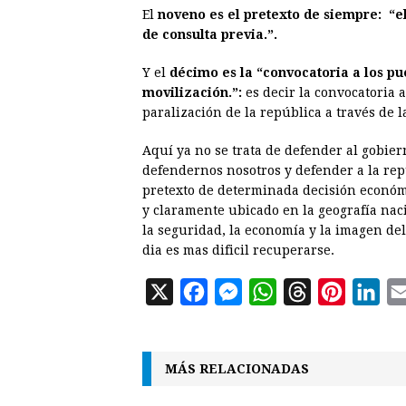
El
noveno es el pretexto de siempre: “el
de consulta previa.”.
Y el
décimo es la “convocatoria a los pue
movilización.”:
es decir la convocatoria a
paralización de la república a través de 
Aquí ya no se trata de defender al gobiern
defendernos nosotros y defender a la repú
pretexto de determinada decisión econó
y claramente ubicado en la geografía nac
la seguridad, la economía y la imagen del 
dia es mas dificil recuperarse.
X
F
M
W
T
P
L
a
e
h
h
i
i
c
s
a
r
n
n
MÁS RELACIONADAS
e
s
t
e
t
k
b
e
s
a
e
e