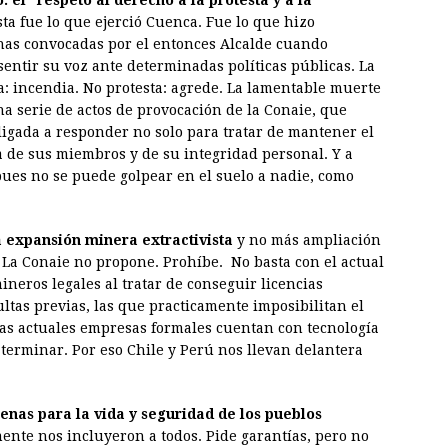
el “respeto al derecho a la protesta y a la
ta fue lo que ejerció Cuenca. Fue lo que hizo
has convocadas por el entonces Alcalde cuando
entir su voz ante determinadas políticas públicas. La
a: incendia. No protesta: agrede. La lamentable muerte
a serie de actos de provocación de la Conaie, que
bligada a responder no solo para tratar de mantener el
a de sus miembros y de su integridad personal. Y a
ues no se puede golpear en el suelo a nadie, como
a expansión minera extractivista
y no más ampliación
” La Conaie no propone. Prohíbe. No basta con el actual
neros legales al tratar de conseguir licencias
ltas previas, las que practicamente imposibilitan el
 las actuales empresas formales cuentan con tecnología
terminar. Por eso Chile y Perú nos llevan delantera
enas para la vida y seguridad de los pueblos
ente nos incluyeron a todos. Pide garantías, pero no