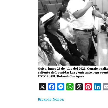
Quito, lunes 28 de julio del 2025. Conaie real
saliente de Leonidas Iza y entrante represen
FOTOS: API / Rolando Enríquez
X
F
M
W
T
P
L
a
e
h
h
i
i
Ricardo Noboa
c
s
a
r
n
n