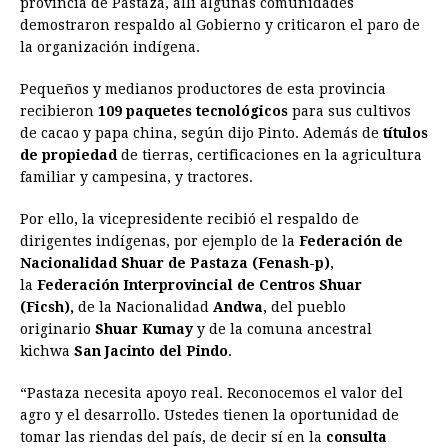
provincia de Pastaza, allí algunas comunidades
b
e
s
a
e
e
l
t
L
demostraron respaldo al Gobierno y criticaron el paro de
o
n
A
d
r
d
i
la organización indígena.
o
g
p
s
e
I
n
Pequeños y medianos productores de esta provincia
k
e
p
s
n
k
recibieron
109 paquetes tecnológicos
para sus cultivos
r
t
de cacao y papa china, según dijo Pinto. Además de
títulos
de propiedad
de tierras, certificaciones en la agricultura
familiar y campesina, y tractores.
Por ello, la vicepresidente recibió el respaldo de
dirigentes indígenas, por ejemplo de la
Federación de
Nacionalidad Shuar de Pastaza (Fenash-p)
,
la
Federación Interprovincial de Centros Shuar
(Ficsh),
de la Nacionalidad
Andwa
, del pueblo
originario
Shuar Kumay
y de la comuna ancestral
kichwa
San Jacinto del Pindo
.
“Pastaza necesita apoyo real. Reconocemos el valor del
agro y el desarrollo. Ustedes tienen la oportunidad de
tomar las riendas del país, de decir sí en la
consulta