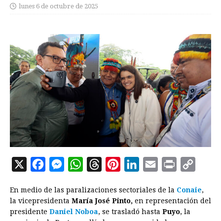
lunes 6 de octubre de 2025
X
F
M
W
T
P
L
E
P
C
a
e
h
h
i
i
m
r
o
En medio de las paralizaciones sectoriales de la
Conaie
,
c
s
a
r
n
n
a
i
p
la vicepresidenta
María José Pinto,
en representación del
e
s
t
e
t
k
i
n
y
presidente
Daniel Noboa
, se trasladó hasta
Puyo
, la