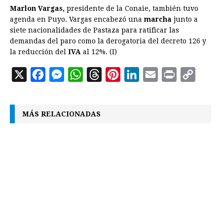
Marlon Vargas,
presidente de la Conaie, también tuvo
agenda en Puyo. Vargas encabezó una
marcha
junto a
siete nacionalidades de Pastaza para ratificar las
demandas del paro como la derogatoria del decreto 126 y
la reducción del
IVA
al 12%. (I)
X
F
M
W
T
P
L
E
P
C
a
e
h
h
i
i
m
r
o
c
s
a
r
n
n
a
i
p
MÁS RELACIONADAS
e
s
t
e
t
k
i
n
y
b
e
s
a
e
e
l
t
L
o
n
A
d
r
d
i
o
g
p
s
e
I
n
k
e
p
s
n
k
r
t