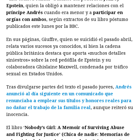
e
s
t
e
t
k
i
n
y
Epstein
, quien la obligó a mantener relaciones con el
príncipe Andrés
b
e
cuando era menor y a
s
a
e
e
participar en
l
t
L
orgías con ambos
, según extractos de su libro póstumo
o
n
A
d
r
d
i
publicados este lunes por la BBC.
o
g
p
s
e
I
n
En sus páginas, Giuffre, quien se suicidió el pasado abril,
k
e
p
s
n
k
relata varios sucesos ya conocidos, si bien la cadena
r
t
pública británica destaca que aporta «muchos detalles
siniestros» sobre la red pedófila de Epstein y su
colaboradora Ghislaine Maxwell, condenada por tráfico
sexual en Estados Unidos.
Tras divulgarse partes del texto el pasado jueves,
Andrés
anunció al día siguiente en un comunicado que
renunciaba a emplear sus títulos y honores reales para
no dañar el trabajo de la familia real
, aunque reiteró su
inocencia.
El libro ‘
Nobody’s Girl: A Memoir of Surviving Abuse
and Fighting for Justice’ (Chica de nadie: Memorias de