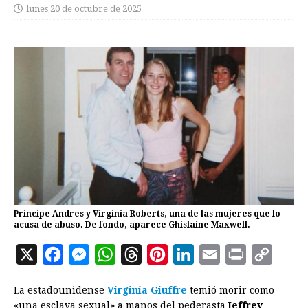
lunes 20 de octubre de 2025
Principe Andres y Virginia Roberts, una de las mujeres que lo
acusa de abuso. De fondo, aparece Ghislaine Maxwell.
X
F
M
W
T
P
L
E
P
C
a
e
h
h
i
i
m
r
o
La estadounidense
Virginia Giuffre
temió morir como
c
s
a
r
n
n
a
i
p
«una esclava sexual» a manos del pederasta
Jeffrey