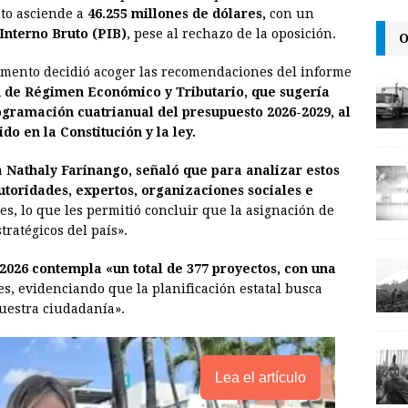
a
i
p
to asciende a
46.255 millones de dólares,
con un
i
n
y
Interno Bruto (PIB)
, pese al rechazo de la oposición.
O
l
t
L
rlamento decidió acoger las recomendaciones del informe
i
 de Régimen Económico y Tributario, que sugería
n
ogramación cuatrianual del presupuesto 2026-2029, al
o en la Constitución y la ley.
k
ta
Nathaly Farinango, señaló que para analizar estos
utoridades, expertos, organizaciones sociales e
es, lo que les permitió concluir que la asignación de
tratégicos del país».
2026 contempla «un total de 377 proyectos, con una
es, evidenciando que la planificación estatal busca
uestra ciudadanía».
Lea el artículo