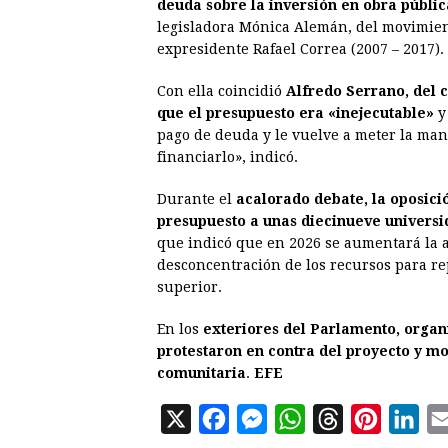
deuda sobre la inversión en obra públic
legisladora Mónica Alemán, del movimien
expresidente Rafael Correa (2007 – 2017).
Con ella coincidió
Alfredo Serrano, del c
que el presupuesto era «inejecutable»
y
pago de deuda y le vuelve a meter la mano
financiarlo», indicó.
Durante el
acalorado debate, la oposició
presupuesto a unas diecinueve universid
que indicó que en 2026 se aumentará la 
desconcentración de los recursos para re
superior.
En los
exteriores del Parlamento, organi
protestaron en contra del proyecto y mo
comunitaria
.
EFE
X
F
M
W
T
P
L