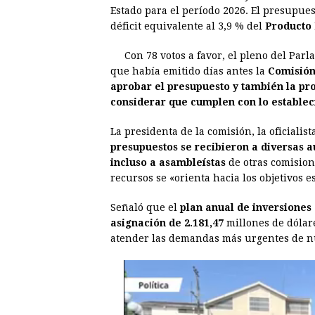
c
s
a
r
n
n
Estado para el período 2026. El presupues
e
s
t
e
t
k
déficit equivalente al 3,9 % del
Producto 
b
e
s
a
e
e
Con 78 votos a favor, el pleno del Pa
o
n
A
d
r
d
que había emitido días antes la
Comisión
o
g
p
s
e
I
aprobar el presupuesto y también la pr
considerar que cumplen con lo establecid
k
e
p
s
n
r
t
La presidenta de la comisión, la oficialis
presupuestos se recibieron a diversas a
incluso a asambleístas
de otras comision
recursos se «orienta hacia los objetivos es
Señaló que el
plan anual de inversiones 
asignación de 2.181,47
millones de dólar
atender las demandas más urgentes de n