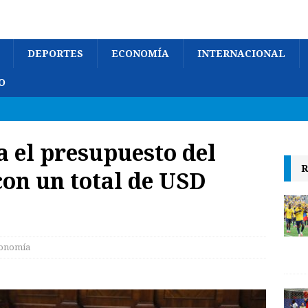
DEPORTES
ECONOMÍA
INTERNACIONAL
O
 el presupuesto del
R
con un total de USD
onomía