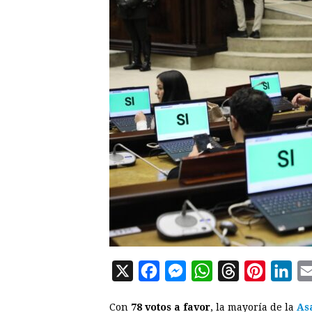
X
F
M
W
T
P
L
a
e
h
h
i
i
Con
78 votos a favor
, la mayoría de la
As