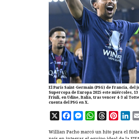
El Paris Saint-Germain (PSG) de Francia, del
Supercopa de Europa 2025 este miércoles, 13 d
Friuli, en Udine, Italia, tras vencer 4-3 al T
cuenta del PSG en X.
X
F
M
W
T
P
L
a
e
h
h
i
i
Willian Pacho marcó un hito para el fútbo
c
s
a
r
n
n
país en integrar el equipo ideal de la FIF