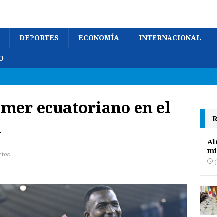
DEPORTES
ECONOMÍA
INTERNACIONAL
O
imer ecuatoriano en el
R
A
Al
mi
tes