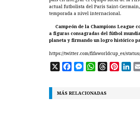
e
s
t
e
t
k
actual futbolista del París Saint-Germain
temporada a nivel internacional.
b
e
s
a
e
e
o
n
A
d
r
d
Campeón de la Champions League con 
o
g
p
s
e
I
a figuras consagradas del fútbol mundia
planeta y firmando un logro histórico p
k
e
p
s
n
r
t
https://twitter.com/fifaworldcup_es/stat
X
F
M
W
T
P
L
a
e
h
h
i
i
c
s
a
r
n
n
MÁS RELACIONADAS
e
s
t
e
t
k
b
e
s
a
e
e
o
n
A
d
r
d
o
g
p
s
e
I
k
e
p
s
n