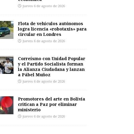
jueves 6 de agosto de 2026
Flota de vehículos autónomos
logra licencia «robotaxis» para
circular en Londres
jueves 6 de agosto de 2026
Correísmo con Unidad Popular
y el Partido Socialista forman
la Alianza Ciudadana y lanzan
a Pábel Muñoz
jueves 6 de agosto de 2026
Promotores del arte en Bolivia
critican a Paz por eliminar
ministerio
jueves 6 de agosto de 2026