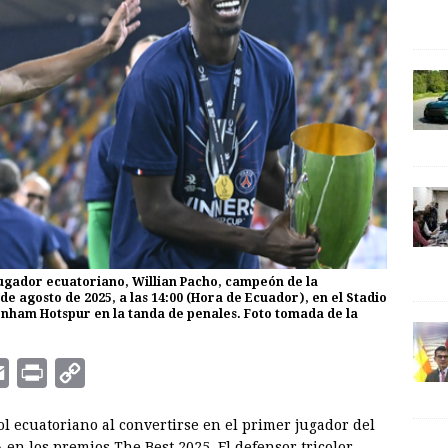
 jugador ecuatoriano, Willian Pacho, campeón de la
e agosto de 2025, a las 14:00 (Hora de Ecuador), en el Stadio
ottenham Hotspur en la tanda de penales. Foto tomada de la
E
P
C
m
r
o
l ecuatoriano al convertirse en el primer jugador del
a
i
p
A en los premios The Best 2025. El defensor tricolor,