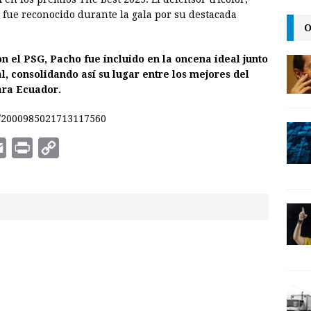
i
n
y
, fue reconocido durante la gala por su destacada
O
l
t
L
i
el PSG, Pacho fue incluido en la oncena ideal junto
n
l, consolidando así su lugar entre los mejores del
ara Ecuador.
k
us/2000985021713117560
E
P
C
m
r
o
a
i
p
i
n
y
l
t
L
i
n
k