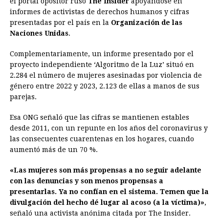
el portal opositor ruso
The Insider
apoyándose en
informes de activistas de derechos humanos y cifras
b
e
s
a
e
e
l
t
L
presentadas por el país en la
Organización de las
o
n
A
d
r
d
i
Naciones Unidas
.
o
g
p
s
e
I
n
Complementariamente, un informe presentado por el
k
e
p
s
n
k
proyecto independiente ‘Algoritmo de la Luz’ situó en
r
t
2.284 el número de mujeres asesinadas por violencia de
género entre 2022 y 2023, 2.123 de ellas a manos de sus
parejas.
Esa ONG señaló que las cifras se mantienen estables
desde 2011, con un repunte en los años del coronavirus y
las consecuentes cuarentenas en los hogares, cuando
aumentó más de un 70 %.
«Las mujeres son más propensas a no seguir adelante
con las denuncias y son menos propensas a
presentarlas. Ya no confían en el sistema. Temen que la
divulgación del hecho dé lugar al acoso (a la víctima)»
,
señaló una activista anónima citada por The Insider.