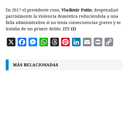
En 2017 el presidente ruso,
Vladímir Putin
, despenalizó
parcialmente la violencia doméstica reduciéndola a una
falta administrativa si no tenía consecuencias graves y se
trataba de un primer delito. EFE
(I)
X
F
M
W
T
P
L
E
P
C
a
e
h
h
i
i
m
r
o
c
s
a
r
n
n
a
i
p
MÁS RELACIONADAS
e
s
t
e
t
k
i
n
y
b
e
s
a
e
e
l
t
L
o
n
A
d
r
d
i
o
g
p
s
e
I
n
k
e
p
s
n
k
r
t