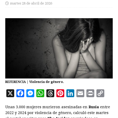
martes 28 de abril de 2026
REFERENCIA | Violencia de género.
X
F
M
W
T
P
L
E
P
C
a
e
h
h
i
i
m
r
o
Unas 3.000 mujeres murieron asesinadas en
Rusia
entre
c
s
a
r
n
n
a
i
p
2022 y 2024 por violencia de género, calculó este martes
e
s
t
e
t
k
i
n
y