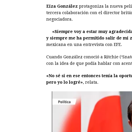
Eiza González
protagoniza la nueva pel
c
s
a
r
n
n
tercera colaboración con el director brit
e
s
t
e
t
k
negociadora.
b
e
s
a
e
e
«Siempre voy a estar muy agradecida
o
n
A
d
r
d
y siempre me ha permitido salir de mi 
o
g
p
s
e
I
mexicana en una entrevista con EFE.
k
e
p
s
n
Cuando González conoció a Ritchie (‘Snat
r
t
con la idea de que podía hablar con acent
«No sé si en ese entonces tenía la opor
pero yo lo logré»
, relata.