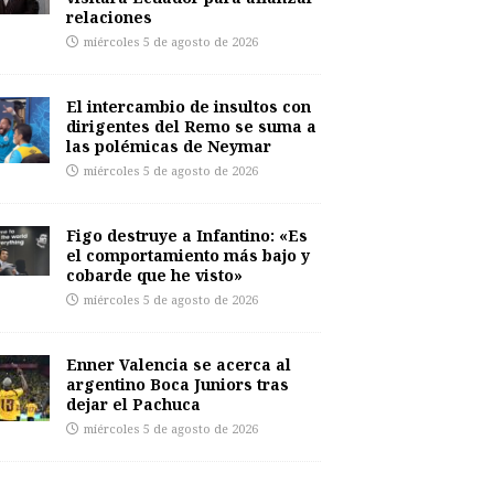
relaciones
miércoles 5 de agosto de 2026
El intercambio de insultos con
dirigentes del Remo se suma a
las polémicas de Neymar
miércoles 5 de agosto de 2026
Figo destruye a Infantino: «Es
el comportamiento más bajo y
cobarde que he visto»
miércoles 5 de agosto de 2026
Enner Valencia se acerca al
argentino Boca Juniors tras
dejar el Pachuca
miércoles 5 de agosto de 2026