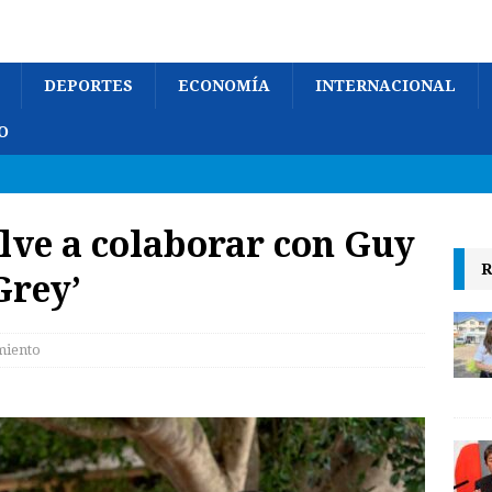
DEPORTES
ECONOMÍA
INTERNACIONAL
O
lve a colaborar con Guy
R
Grey’
miento