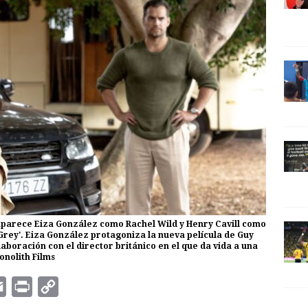
aparece Eiza González como Rachel Wild y Henry Cavill como
e Grey'. Eiza González protagoniza la nueva película de Guy
laboración con el director británico en el que da vida a una
onolith Films
E
P
C
m
r
o