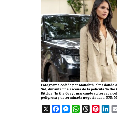
Fotograma cedido por Monolith Films donde 
Sid, durante una escena de la película 'In th
Ritchie, 'In the Grey', marcando su tercera co
peligrosa y determinada negociadora. EFE/ M
X
F
M
W
T
P
L
a
e
h
h
i
i