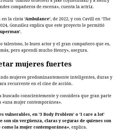
around’ (dando órdenes) a Jake (Gyllenhaal) y a Henry
andes compañeros de escena», cuenta la actriz.
 en la cinta
‘Ambulance’
, de 2022, y con Cavill en ‘The
024, González explica que este proyecto le permitió
Superman’
.
o talentoso, lo buen actor y el gran compañero que es,
 demás, pero aprendí mucho Henry», asegura.
etar mujeres fuertes
tando mujeres predominantemente inteligentes, duras y
ara recurrente en el cine de acción.
ya buscado conscientemente y considera que gran parte
 es «una mujer contemporánea».
s vulnerables, en ‘3 Body Problem’ o ‘I care a lot’
e son sin vergüenza, claras y seguras de quienes son
te como la mujer contemporánea»
, explica.