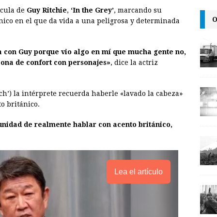
ícula de
Guy Ritchie
,
‘In the Grey’
, marcando su
a
i
p
O
ánico en el que da vida a una peligrosa y determinada
i
n
y
l
t
L
 con Guy porque vio algo en mí que mucha gente no,
i
zona de confort con personajes»
, dice la actriz
n
k
ch’) la intérprete recuerda haberle «lavado la cabeza»
o británico.
tunidad de realmente hablar con acento británico,
Lea el artículo