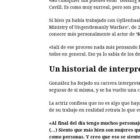
«No cualquier día puedes estar ‘bossing 
Cavill. Es como muy surreal, pero son gr
Si bien ya había trabajado con Gyllenhaal
Ministry of Ungentlemanly Warfare’, de 2
conocer más personalmente al actor de
‘
«Salí de ese proceso nada más pensando l
todos en general. Eso ya lo sabía de los
Un historial de interpr
González ha forjado su carrera interpre
seguras de si misma, y se ha vuelto una c
La actriz confiesa que no es algo que ha
de su trabajo en realidad retrata lo que
«Al final del día tengo muchos personaje
(…) Siento que más bien son mujeres qu
como personas. Y creo que eso se sien