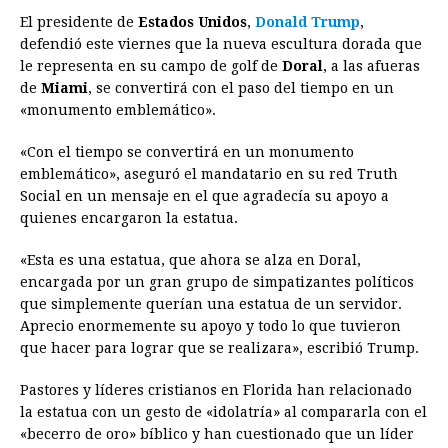
El presidente de
Estados Unidos
,
Donald Trump
,
c
s
a
r
n
n
a
i
p
defendió este viernes que la nueva escultura dorada que
e
s
t
e
t
k
i
n
y
le representa en su campo de golf de
Doral
, a las afueras
de
Miami
, se convertirá con el paso del tiempo en un
b
e
s
a
e
e
l
t
L
«monumento emblemático».
o
n
A
d
r
d
i
o
g
p
s
e
I
n
«Con el tiempo se convertirá en un monumento
emblemático», aseguró el mandatario en su red Truth
k
e
p
s
n
k
Social en un mensaje en el que agradecía su apoyo a
r
t
quienes encargaron la estatua.
«Esta es una estatua, que ahora se alza en Doral,
encargada por un gran grupo de simpatizantes políticos
que simplemente querían una estatua de un servidor.
Aprecio enormemente su apoyo y todo lo que tuvieron
que hacer para lograr que se realizara», escribió Trump.
Pastores y líderes cristianos en Florida han relacionado
la estatua con un gesto de «idolatría» al compararla con el
«becerro de oro» bíblico y han cuestionado que un líder