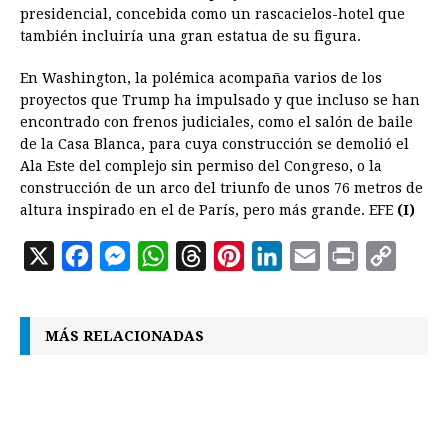
presidencial, concebida como un rascacielos-hotel que
también incluiría una gran estatua de su figura.
En Washington, la polémica acompaña varios de los
proyectos que Trump ha impulsado y que incluso se han
encontrado con frenos judiciales, como el salón de baile
de la Casa Blanca, para cuya construcción se demolió el
Ala Este del complejo sin permiso del Congreso, o la
construcción de un arco del triunfo de unos 76 metros de
altura inspirado en el de París, pero más grande. EFE
(I)
X
F
M
W
T
P
L
E
P
C
a
e
h
h
i
i
m
r
o
c
s
a
r
n
n
a
i
p
MÁS RELACIONADAS
e
s
t
e
t
k
i
n
y
b
e
s
a
e
e
l
t
L
o
n
A
d
r
d
i
o
g
p
s
e
I
n