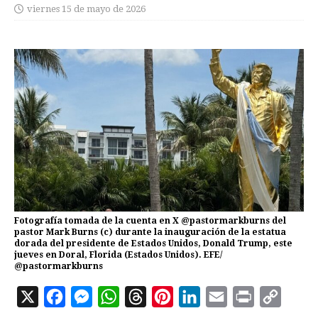
viernes 15 de mayo de 2026
Fotografía tomada de la cuenta en X @pastormarkburns del
pastor Mark Burns (c) durante la inauguración de la estatua
dorada del presidente de Estados Unidos, Donald Trump, este
jueves en Doral, Florida (Estados Unidos). EFE/
@pastormarkburns
X
F
M
W
T
P
L
E
P
C
a
e
h
h
i
i
m
r
o