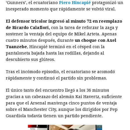
‘Gunners’, el ecuatoriano
b
e
s
Piero Hincapié
a
e
e
protagonizó un
l
t
L
inesperado momento que rápidamente se volvió viral.
o
n
A
d
r
d
i
o
g
p
s
e
I
n
El defensor tricolor ingresó al minuto 72 en reemplazo
de Ricardo Calafiori,
con la tarea de reforzar la zaga y
k
e
p
s
n
k
sostener la ventaja del equipo de Mikel Arteta. Apenas
r
t
cuatro minutos después, durante
un choque con Axel
Tuanzebe
, Hincapié terminó en el césped con la
pantaloneta bajada hasta las rodillas, dejando al
descubierto sus glúteos.
Tras el incómodo episodio, el ecuatoriano se acomodó
rápidamente y continuó el partido sin problemas.
El único tanto del encuentro llegó a los 36 minutos
gracias a un cabezazo del alemán Kai Havertz, suficiente
para que el Arsenal mantenga cinco puntos de ventaja
sobre el Manchester City, aunque los dirigidos por Pep
Guardiola todavía tienen un partido pendiente.