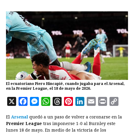
El ecuatoriano Piero Hincapié, cuando jugaba para el Arsenal,
en la Premier League, el 18 de mayo de 2026.
X
F
M
W
T
P
L
E
P
C
a
e
h
h
i
i
m
r
o
El
Arsenal
quedó a un paso de volver a coronarse en la
c
s
a
r
n
n
a
i
p
Premier League
tras imponerse 1-0 al Burnley este
e
s
t
e
t
k
i
n
y
lunes 18 de mayo. En medio de la victoria de los