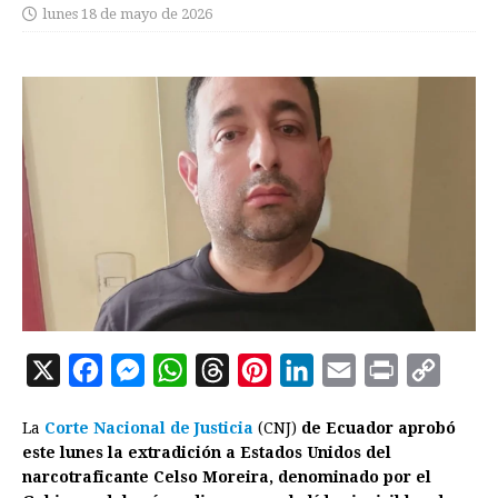
lunes 18 de mayo de 2026
X
F
M
W
T
P
L
E
P
C
a
e
h
h
i
i
m
r
o
La
Corte Nacional de Justicia
(CNJ)
de Ecuador aprobó
c
s
a
r
n
n
a
i
p
este lunes la extradición a Estados Unidos del
e
s
t
e
t
k
i
n
y
narcotraficante Celso Moreira, denominado por el