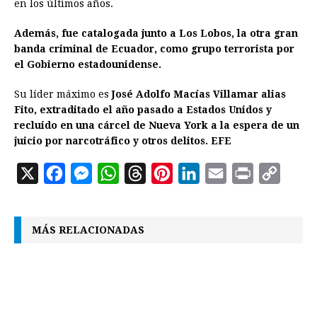
en los últimos años.
Además, fue catalogada junto a Los Lobos, la otra gran
banda criminal de Ecuador, como grupo terrorista por
el Gobierno estadounidense.
Su líder máximo es
José Adolfo Macías Villamar alias
Fito, extraditado el año pasado a Estados Unidos y
recluido en una cárcel de Nueva York a la espera de un
juicio por narcotráfico y otros delitos. EFE
X
F
M
W
T
P
L
E
P
C
a
e
h
h
i
i
m
r
o
c
s
a
r
n
n
a
i
p
MÁS RELACIONADAS
e
s
t
e
t
k
i
n
y
b
e
s
a
e
e
l
t
L
o
n
A
d
r
d
i
o
g
p
s
e
I
n