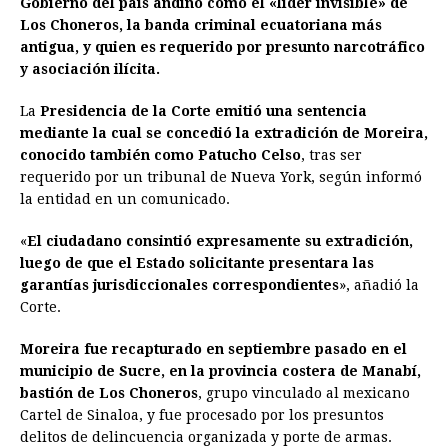
Gobierno del país andino como el «líder invisible» de
b
e
s
a
e
e
l
t
L
Los Choneros, la banda criminal ecuatoriana más
o
n
A
d
r
d
i
antigua, y quien es requerido por presunto narcotráfico
o
g
p
s
e
I
n
y asociación ilícita.
k
e
p
s
n
k
La
Presidencia de la Corte emitió una sentencia
r
t
mediante la cual se concedió la extradición de Moreira,
conocido también como Patucho Celso
, tras ser
requerido por un tribunal de Nueva York, según informó
la entidad en un comunicado.
«
El ciudadano consintió expresamente su extradición,
luego de que el Estado solicitante presentara las
garantías jurisdiccionales correspondientes
», añadió la
Corte.
Moreira fue recapturado en septiembre pasado en el
municipio de Sucre, en la provincia costera de Manabí,
bastión de Los Choneros
, grupo vinculado al mexicano
Cartel de Sinaloa, y fue procesado por los presuntos
delitos de delincuencia organizada y porte de armas.