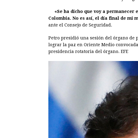
e
s
t
e
t
k
«Se ha dicho que voy a permanecer en
b
e
s
a
e
e
Colombia. No es así, el día final de mi 
o
n
A
d
r
d
ante el Consejo de Seguridad.
o
g
p
s
e
I
Petro presidió una sesión del órgano de 
k
e
p
s
n
lograr la paz en Oriente Medio convocada
r
t
presidencia rotatoria del órgano. EFE