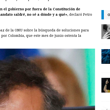
i
n
y
 el gobierno por fuera de la Constitución de
l
t
L
O
mandato saldré, no sé a dónde y a qué»
, declaró Petro
i
n
paz de la ONU sobre la búsqueda de soluciones para
k
 por Colombia, que este mes de junio ostenta la