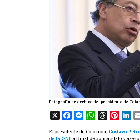
Fotografía de archivo del presidente de Colom
X
F
M
W
T
P
L
a
e
h
h
i
i
El presidente de Colombia,
Gustavo Petr
c
s
a
r
n
n
de la ONU
al final de su mandato y asegu