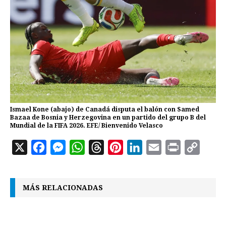
Ismael Kone (abajo) de Canadá disputa el balón con Samed
Bazaa de Bosnia y Herzegovina en un partido del grupo B del
Mundial de la FIFA 2026. EFE/ Bienvenido Velasco
X
F
M
W
T
P
L
E
P
C
a
e
h
h
i
i
m
r
o
c
s
a
r
n
n
a
i
p
MÁS RELACIONADAS
e
s
t
e
t
k
i
n
y
b
e
s
a
e
e
l
t
L
o
n
A
d
r
d
i