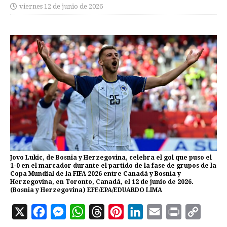
viernes 12 de junio de 2026
Jovo Lukic, de Bosnia y Herzegovina, celebra el gol que puso el
1-0 en el marcador durante el partido de la fase de grupos de la
Copa Mundial de la FIFA 2026 entre Canadá y Bosnia y
Herzegovina, en Toronto, Canadá, el 12 de junio de 2026.
(Bosnia y Herzegovina) EFE/EPA/EDUARDO LIMA
X
F
M
W
T
P
L
E
P
C
a
e
h
h
i
i
m
r
o