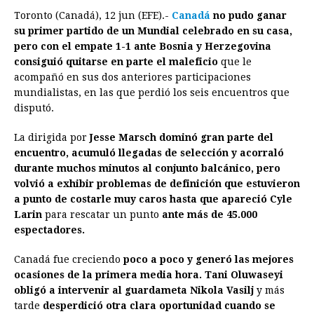
Toronto (Canadá), 12 jun (EFE).-
Canadá
no pudo ganar
c
s
a
r
n
n
a
i
p
su primer partido de un Mundial celebrado en su casa,
e
s
t
e
t
k
i
n
y
pero con el empate 1-1 ante Bosnia y Herzegovina
consiguió quitarse en parte el maleficio
b
e
s
a
e
e
que le
l
t
L
acompañó en sus dos anteriores participaciones
o
n
A
d
r
d
i
mundialistas, en las que perdió los seis encuentros que
o
g
p
s
e
I
n
disputó.
k
e
p
s
n
k
La dirigida por
Jesse Marsch dominó gran parte del
r
t
encuentro, acumuló llegadas de selección y acorraló
durante muchos minutos al conjunto balcánico, pero
volvió a exhibir problemas de definición que estuvieron
a punto de costarle muy caros hasta que apareció Cyle
Larin
para rescatar un punto
ante más de 45.000
espectadores.
Canadá fue creciendo
poco a poco y generó las mejores
ocasiones de la primera media hora. Tani Oluwaseyi
obligó a intervenir al guardameta Nikola Vasilj
y más
tarde
desperdició otra clara oportunidad cuando se