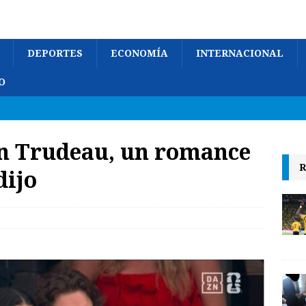
DEPORTES
ECONOMÍA
INTERNACIONAL
O
in Trudeau, un romance
R
dijo