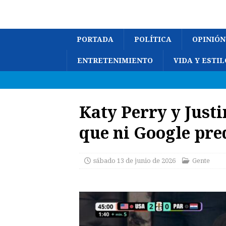
PORTADA
POLÍTICA
OPINIÓN
ENTRETENIMIENTO
VIDA Y ESTIL
Katy Perry y Just
que ni Google pre
sábado 13 de junio de 2026
Gente