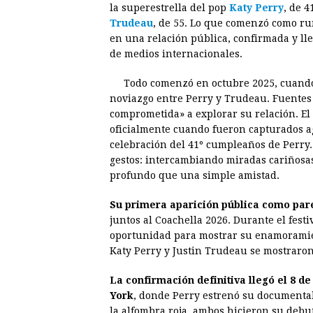
la superestrella del pop
Katy Perry
, de 
e
s
t
e
t
k
Trudeau
, de 55. Lo que comenzó como ru
en una relación pública, confirmada y ll
b
e
s
a
e
e
de medios internacionales.
o
n
A
d
r
d
o
g
p
s
e
I
Todo comenzó en octubre 2025, cuando
noviazgo entre Perry y Trudeau. Fuentes
k
e
p
s
n
comprometida» a explorar su relación. El 
r
t
oficialmente cuando fueron capturados ag
celebración del 41º cumpleaños de Perry.
gestos: intercambiando miradas cariñosa
profundo que una simple amistad.
Su primera aparición pública como parej
juntos al Coachella 2026. Durante el festi
oportunidad para mostrar su enamoramien
Katy Perry y Justin Trudeau se mostraro
La confirmación definitiva llegó el 8 de
York
, donde Perry estrenó su documental 
la alfombra roja, ambos hicieron su debu