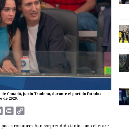
o de Canadá, Justin Trudeau, durante el partido Estados
o de 2026.
E
P
C
m
r
o
, pocos romances han sorprendido tanto como el entre
a
i
p