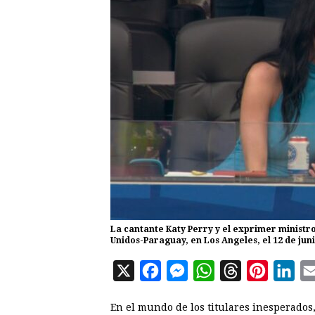
La cantante Katy Perry y el exprimer ministr
Unidos-Paraguay, en Los Angeles, el 12 de juni
X
F
M
W
T
P
L
a
e
h
h
i
i
En el mundo de los titulares inesperados
c
s
a
r
n
n