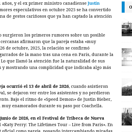
41 años, y el ex primer ministro canadiense
Justin
O
i
n
y
mores especulativos en octubre 2025 se ha convertido
ena de gestos cariñosos que ya han captado la atención
l
t
L
i
n
 surgieron los primeros rumores sobre un posible
 cercanas afirmaron que la pareja estaba «muy
k
26 de octubre, 2025, la relación se confirmó
arrados de la mano tras una cena en París, durante la
 Lo que llamó la atención fue la naturalidad de sus
s y mostrando una complicidad que indicaba algo más
a ocurrió el 13 de abril de 2026
, cuando asistieron
val, se dejaron ver entre los asistentes y no perdieron
to. Bajo el ritmo de «Speed Demon» de Justin Bieber,
n muy enamorados durante su paso por Coachella.
 junio de 2026, en el Festival de Tribeca de Nueva
«Katy Perry: The Lifetimes Tour – Live from Paris». En
t oficial como pareja, posando intercambiando miradas