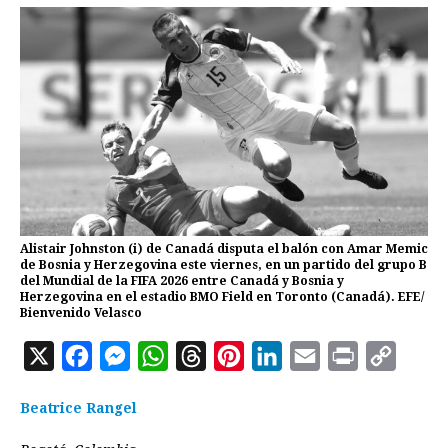
Alistair Johnston (i) de Canadá disputa el balón con Amar Memic
de Bosnia y Herzegovina este viernes, en un partido del grupo B
del Mundial de la FIFA 2026 entre Canadá y Bosnia y
Herzegovina en el estadio BMO Field en Toronto (Canadá). EFE/
Bienvenido Velasco
X
F
M
W
T
P
L
E
P
C
a
e
h
h
i
i
m
r
o
Beatrice Rangel
c
s
a
r
n
n
a
i
p
e
s
t
e
t
k
i
n
y