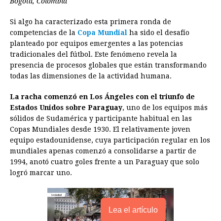
Bogotá, Colombia
b
e
s
a
e
e
l
t
L
Si algo ha caracterizado esta primera ronda de
o
n
A
d
r
d
i
competencias de la
Copa Mundial
ha sido el desafío
o
g
p
s
e
I
n
planteado por equipos emergentes a las potencias
tradicionales del fútbol. Este fenómeno revela la
k
e
p
s
n
k
presencia de procesos globales que están transformando
r
t
todas las dimensiones de la actividad humana.
La racha comenzó en Los Ángeles con el triunfo de
Estados Unidos sobre Paraguay
, uno de los equipos más
sólidos de Sudamérica y participante habitual en las
Copas Mundiales desde 1930. El relativamente joven
equipo estadounidense, cuya participación regular en los
mundiales apenas comenzó a consolidarse a partir de
1994, anotó cuatro goles frente a un Paraguay que solo
logró marcar uno.
Lea el artículo