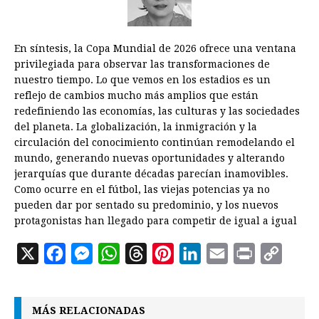
En síntesis, la Copa Mundial de 2026 ofrece una ventana
privilegiada para observar las transformaciones de
nuestro tiempo. Lo que vemos en los estadios es un
reflejo de cambios mucho más amplios que están
redefiniendo las economías, las culturas y las sociedades
del planeta. La globalización, la inmigración y la
circulación del conocimiento continúan remodelando el
mundo, generando nuevas oportunidades y alterando
jerarquías que durante décadas parecían inamovibles.
Como ocurre en el fútbol, las viejas potencias ya no
pueden dar por sentado su predominio, y los nuevos
protagonistas han llegado para competir de igual a igual
X
F
M
W
T
P
L
E
P
C
a
e
h
h
i
i
m
r
o
c
s
a
r
n
n
a
i
p
MÁS RELACIONADAS
e
s
t
e
t
k
i
n
y