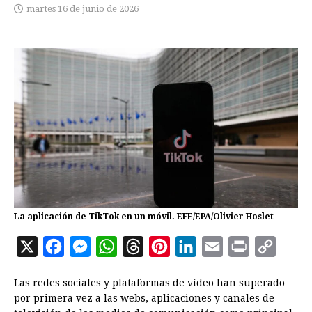
martes 16 de junio de 2026
La aplicación de TikTok en un móvil. EFE/EPA/Olivier Hoslet
X
F
M
W
T
P
L
E
P
C
a
e
h
h
i
i
m
r
o
Las redes sociales y plataformas de vídeo han superado
c
s
a
r
n
n
a
i
p
por primera vez a las webs, aplicaciones y canales de
e
s
t
e
t
k
i
n
y