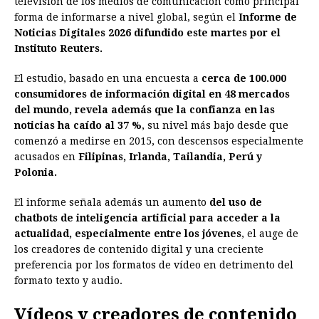
televisión de los medios de comunicación como principal
forma de informarse a nivel global, según el
b
e
s
a
e
e
l
Informe de
t
L
Noticias Digitales 2026 difundido este martes por el
o
n
A
d
r
d
i
Instituto Reuters.
o
g
p
s
e
I
n
El estudio, basado en una encuesta a
cerca de 100.000
k
e
p
s
n
k
consumidores de información digital en 48 mercados
r
t
del mundo, revela además que la confianza en las
noticias ha caído al 37 %
, su nivel más bajo desde que
comenzó a medirse en 2015, con descensos especialmente
acusados en
Filipinas, Irlanda, Tailandia, Perú y
Polonia.
El informe señala además un aumento
del uso de
chatbots de inteligencia artificial para acceder a la
actualidad, especialmente entre los jóvenes
, el auge de
los creadores de contenido digital y una creciente
preferencia por los formatos de vídeo en detrimento del
formato texto y audio.
Vídeos y creadores de contenido