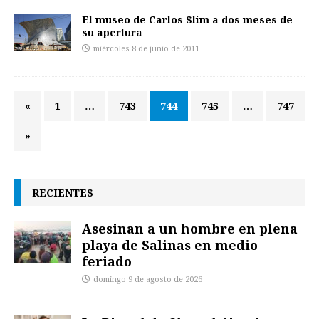
El museo de Carlos Slim a dos meses de
su apertura
miércoles 8 de junio de 2011
«
1
…
743
744
745
…
747
»
RECIENTES
Asesinan a un hombre en plena
playa de Salinas en medio
feriado
domingo 9 de agosto de 2026