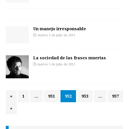
Un manejo irresponsable
martes 5 de julio de 2011
La sociedad de las frases muertas
martes 5 de julio de 2011
«
1
…
951
952
953
…
957
»