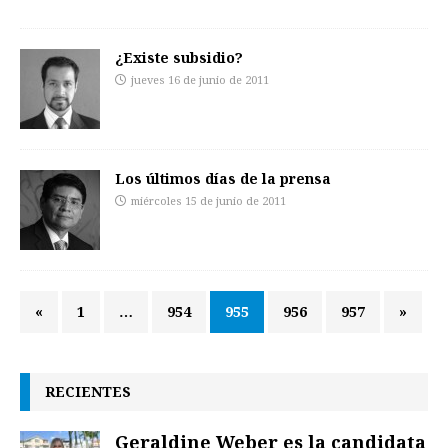
¿Existe subsidio?
jueves 16 de junio de 2011
Los últimos días de la prensa
miércoles 15 de junio de 2011
«
1
…
954
955
956
957
»
RECIENTES
Geraldine Weber es la candidata